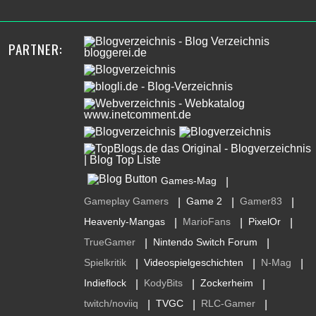
PARTNER:
Games-Mag
|
Gameplay Gamers
Game 2
Gamer83
|
|
|
Heavenly-Mangas
MarioFans
PixelOr
|
|
|
TrueGamer
Nintendo Switch Forum
|
|
Spielkritik
Videospielgeschichten
N-Mag
|
|
|
Indieflock
KodyBits
Zockerheim
|
|
|
twitch/noviiq
TVGC
RLC-Gamer
|
|
|