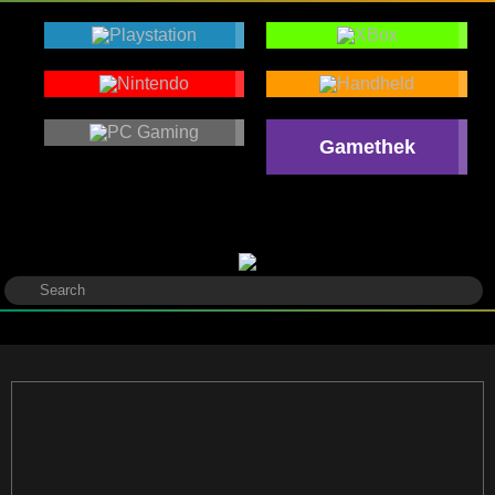
Gamethek