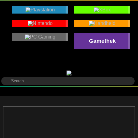
Gamethek