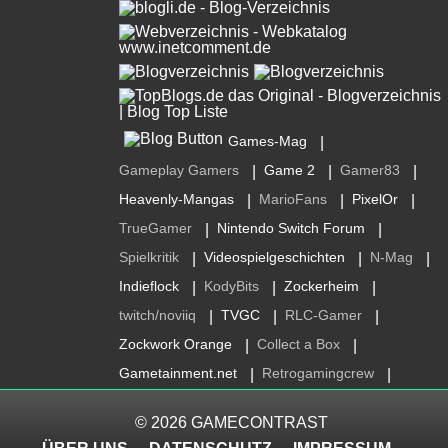
Games-Mag
|
Gameplay Gamers
Game 2
Gamer83
|
|
|
Heavenly-Mangas
MarioFans
PixelOr
|
|
|
TrueGamer
Nintendo Switch Forum
|
|
Spielkritik
Videospielgeschichten
N-Mag
|
|
|
Indieflock
KodyBits
Zockerheim
|
|
|
twitch/noviiq
TVGC
RLC-Gamer
|
|
|
Zockwork Orange
Collect a Box
|
|
Gametainment.net
Retrogamingcrew
|
|
© 2026
GAMECONTRAST