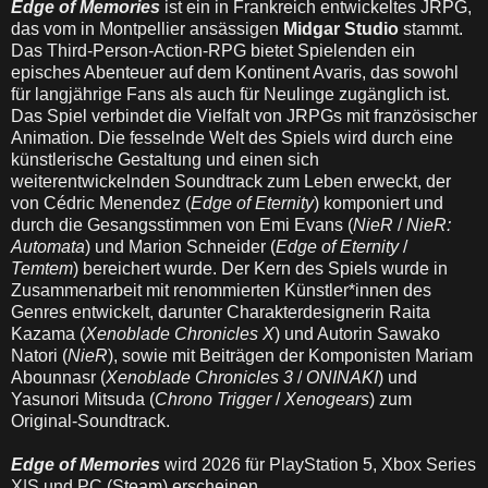
Edge of Memories
ist ein in Frankreich entwickeltes JRPG,
das vom in Montpellier ansässigen
Midgar Studio
stammt.
Das Third-Person-Action-RPG bietet Spielenden ein
episches Abenteuer auf dem Kontinent Avaris, das sowohl
für langjährige Fans als auch für Neulinge zugänglich ist.
Das Spiel verbindet die Vielfalt von JRPGs mit französischer
Animation. Die fesselnde Welt des Spiels wird durch eine
künstlerische Gestaltung und einen sich
weiterentwickelnden Soundtrack zum Leben erweckt, der
von Cédric Menendez (
Edge of Eternity
) komponiert und
durch die Gesangsstimmen von Emi Evans (
NieR
/
NieR:
Automata
) und Marion Schneider (
Edge of Eternity
/
Temtem
) bereichert wurde. Der Kern des Spiels wurde in
Zusammenarbeit mit renommierten Künstler*innen des
Genres entwickelt, darunter Charakterdesignerin Raita
Kazama (
Xenoblade
Chronicles X
) und Autorin Sawako
Natori (
NieR
), sowie mit Beiträgen der Komponisten Mariam
Abounnasr (
Xenoblade Chronicles 3
/
ONINAKI
) und
Yasunori Mitsuda (
Chrono Trigger
/
Xenogears
) zum
Original-Soundtrack.
Edge of Memories
wird 2026 für PlayStation 5, Xbox Series
X|S und PC (Steam) erscheinen.