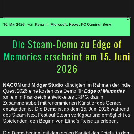
0
,
,
,
30. Mai 2026
von
Rena
in
Microsoft
News
PC Gaming
Sony
Die Steam-Demo zu Edge of
Memories erscheint am 15. Juni
2026
NACON
und
Midgar Studio
kündigten im Rahmen der Indie
Quest 2026 eine kostenlose Demo für
Edge of Memories
an, ein in Frankreich entwickeltes JRPG, das in
Zusammenarbeit mit renommierten Künstler des Genres
entstanden ist. Die Demo ist ab dem 15. Juni 2026 während
des Steam Next Fest auf Steam verfügbar und ermöglicht es
Spielenden, den Beginn von Eline’s Reise zu erleben.
Die Demo beginnt mit dem ersten Kapitel des Spiels, in dem