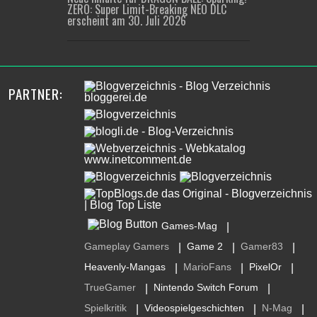
ZERO: Super Limit-Breaking NEO DLC
erscheint am 30. Juli 2026
PARTNER:
Games-Mag
|
Gameplay Gamers
Game 2
Gamer83
|
|
|
Heavenly-Mangas
MarioFans
PixelOr
|
|
|
TrueGamer
Nintendo Switch Forum
|
|
Spielkritik
Videospielgeschichten
N-Mag
|
|
|