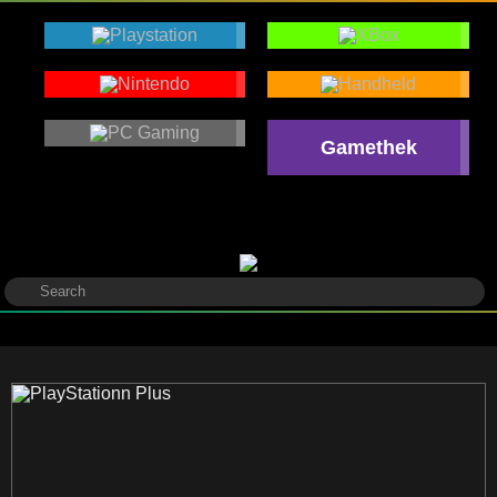
Gamethek