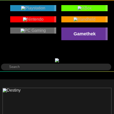
Gamethek