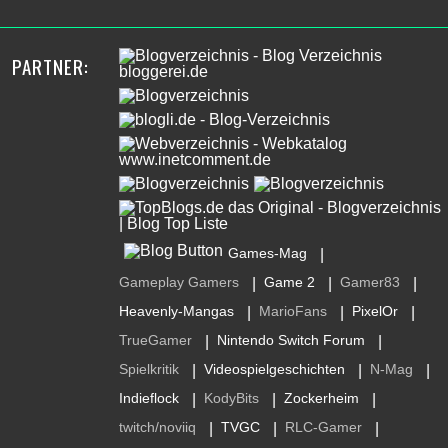
PARTNER:
Games-Mag
|
Gameplay Gamers
Game 2
Gamer83
|
|
|
Heavenly-Mangas
MarioFans
PixelOr
|
|
|
TrueGamer
Nintendo Switch Forum
|
|
Spielkritik
Videospielgeschichten
N-Mag
|
|
|
Indieflock
KodyBits
Zockerheim
|
|
|
twitch/noviiq
TVGC
RLC-Gamer
|
|
|