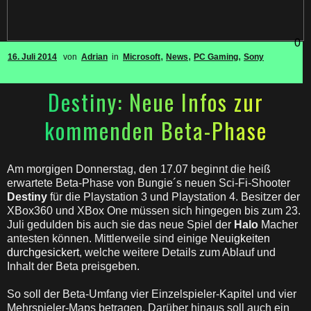
0
,
,
,
16. Juli 2014
von
Adrian
in
Microsoft
News
PC Gaming
Sony
Destiny: Neue Infos zur
kommenden Beta-Phase
Am morgigen Donnerstag, den 17.07 beginnt die heiß
erwartete Beta-Phase von Bungie´s neuen Sci-Fi-Shooter
Destiny
für die Playstation 3 und Playstation 4. Besitzer der
XBox360 und XBox One müssen sich hingegen bis zum 23.
Juli gedulden bis auch sie das neue Spiel der
Halo
Macher
antesten können. Mittlerweile sind einige
Neuigkeiten
durchgesickert
, welche weitere Details zum Ablauf und
Inhalt der Beta preisgeben.
So soll der Beta-Umfang vier Einzelspieler-Kapitel und vier
Mehrspieler-Maps betragen. Darüber hinaus soll auch ein