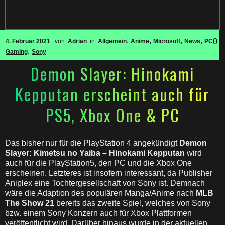
,
,
,
,
0
4. Februar 2021
von
Adrian
in
Allgemein
Anime
Microsoft
News
PC
,
Gaming
Sony
Demon Slayer: Hinokami
Kepputan erscheint auch für
PS5, Xbox One & PC
Das bisher nur für die PlayStation 4 angekündigt
Demon
Slayer: Kimetsu no Yaiba – Hinokami Kepputan
wird
auch für die PlayStation5, den PC und die Xbox One
erscheinen. Letzteres ist insofern interessant, da Publisher
Aniplex eine Tochtergesellschaft von Sony ist. Demnach
wäre die Adaption des populären Manga/Anime nach
MLB
The Show 21
bereits das zweite Spiel, welches von Sony
bzw. einem Sony Konzern auch für Xbox Plattformen
veröffentlicht wird. Darüber hinaus wurde in der aktuellen