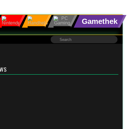
Gamethek
EWS