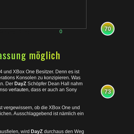
70
0
Gaming
,
Sony
fassung möglich
 4 und XBox One Besitzer. Denn es ist
erations Konsolen zu konzipieren. Was
an. Der
DayZ
Schöpfer Dean Hall nahm
enso
verlauten
, dass er auch an Sony
73
rst vergewissern, ob die XBox One und
lichen. Ausschlaggebend ist nämlich ein
usfielen, wird
DayZ
durchaus den Weg