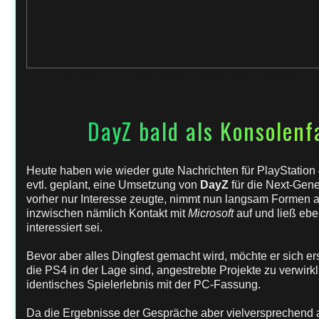
17. Februar 2014
von
Rena
in
Microsoft
,
News
,
PC 
DayZ bald als Konsolen
Heute haben wie wieder gute Nachrichten für PlayStation
evtl. geplant, eine Umsetzung von
DayZ
für die Next-Gen
vorher nur Interesse zeugte, nimmt nun langsam Formen 
inzwischen nämlich Kontakt mit
Microsoft
auf und ließ eb
interessiert sei.
Bevor aber alles Dingfest gemacht wird, möchte er sich e
die PS4 in der Lage sind, angestrebte Projekte zu verwirk
identisches Spielerlebnis mit der PC-Fassung.
Da die Ergebnisse der Gespräche aber vielversprechend a