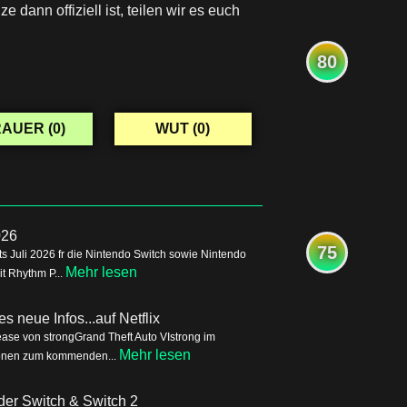
dann offiziell ist, teilen wir es euch
80
AUER (
0
)
WUT (
0
)
026
75
s Juli 2026 fr die Nintendo Switch sowie Nintendo
Mehr lesen
it Rhythm P...
s neue Infos...auf Netflix
ease von strongGrand Theft Auto VIstrong im
Mehr lesen
tionen zum kommenden...
der Switch & Switch 2