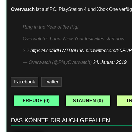
Overwatch
ist auf PC, PlayStation 4 und Xbox One verfüg
Ring in the Year of the Pig!
Overwatch’s Lunar New Year festivities start now.
? ?
https://t.co/8dHWTDqH6N
pic.twitter.com/Y0F
— Overwatch (@PlayOverwatch)
24. Januar 2019
Facebook
Twitter
FREUDE (
0
)
STAUNEN (
0
)
TR
DAS KÖNNTE DIR AUCH GEFALLEN