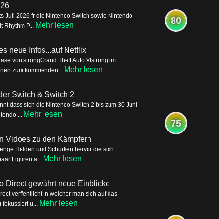
026
s Juli 2026 fr die Nintendo Switch sowie Nintendo
80
Mehr lesen
it Rhythm P...
s neue Infos...auf Netflix
ease von strongGrand Theft Auto VIstrong im
Mehr lesen
tionen zum kommenden...
der Switch & Switch 2
nnt dass sich die Nintendo Switch 2 bis zum 30 Juni
Mehr lesen
tendo ...
75
ren Vidoes zu den Kämpfern
Menge Helden und Schurken hervor die sich
Mehr lesen
aar Figuren a...
o Direct gewährt neue Einblicke
ct verffentlicht in welcher man sich auf das
Mehr lesen
okussiert u...