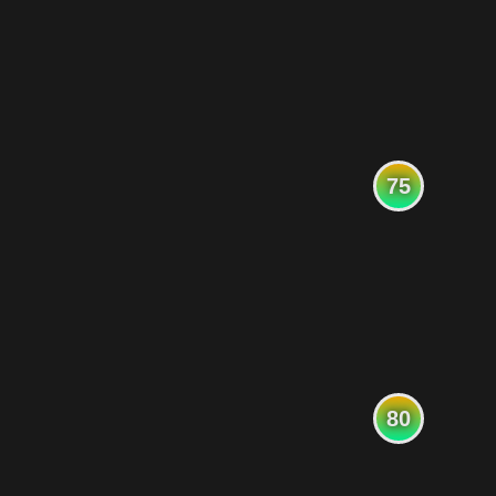
75
80