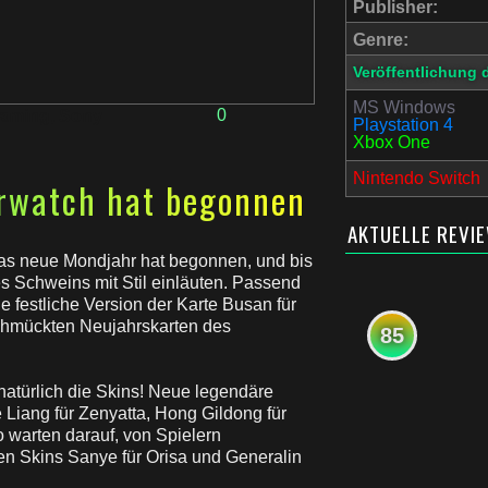
Publisher:
Genre:
Veröffentlichung 
MS Windows
0
aming
,
Sony
Playstation 4
Xbox One
Nintendo Switch
erwatch hat begonnen
AKTUELLE REVI
as neue Mondjahr hat begonnen, und bis
s Schweins mit Stil einläuten. Passend
e festliche Version der Karte Busan für
chmückten Neujahrskarten des
85
natürlich die Skins! Neue legendäre
 Liang für Zenyatta, Hong Gildong für
 warten darauf, von Spielern
chen Skins Sanye für Orisa und Generalin