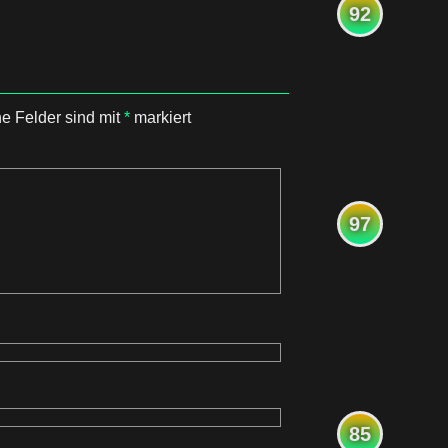
92
he Felder sind mit
*
markiert
97
85