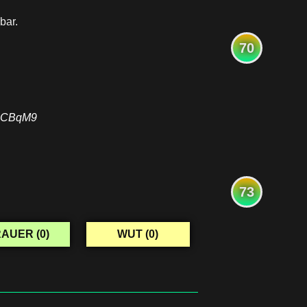
bar.
70
UPCBqM9
73
AUER (
0
)
WUT (
0
)