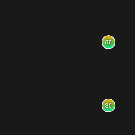
88
80