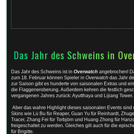
27. Januar 2019
von
Rena
in
Microsoft
,
News
,
PC G
Das Jahr des Schweins in Ov
Das Jahr des Schweins ist in
Overwatch
angebrochen!
D
zum 18. Februar können Spieler in
Overwatch
das Jahr de
zur Saison gibt es hunderte von saisonalen Extras und ein
die Flaggeneroberung. Außerdem kehren die festlich ges
vergangenen Jahres zurück: Ayutthaya und Lijiang Tower.
Aber das wahre Highlight dieses saisonalen Events sind 
Skins wie Lü Bu für Reaper, Guan Yu für Reinhardt, Zhuge
Tracer, Zhang Fei für Torbjörn und Huang Zhong für Hanzo
freigeschaltet zu werden. Gleiches gilt auch für die epis
für Brigitte.