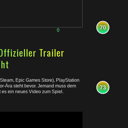
70
0
ony
fizieller Trailer
cht
 (Steam, Epic Games Store), PlayStation
ror-Ära steht bevor. Jemand muss dem
73
t es ein neues Video zum Spiel.