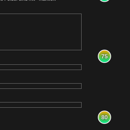
75
80