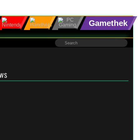
Gamethek
EWS