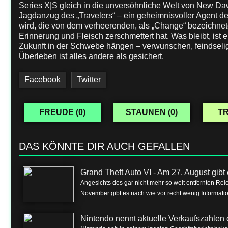
Series X|S gleich in die unversöhnliche Welt von New Daw
Jagdanzug des „Travelers“ – ein geheimnisvoller Agent der
wird, die von dem verheerenden, als „Change“ bezeichnete
Erinnerung und Fleisch zerschmettert hat. Was bleibt, ist 
Zukunft in der Schwebe hängen – verwunschen, feindselig 
Überleben ist alles andere als gesichert.
Facebook
Twitter
FREUDE (
0
)
STAUNEN (
0
)
TR
DAS KÖNNTE DIR AUCH GEFALLEN
Grand Theft Auto VI - Am 27. August gibt e
Angesichts des gar nicht mehr so weit entfernten Rel
November gibt es nach wie vor recht wenig Informa
Nintendo nennt aktuelle Verkaufszahlen 