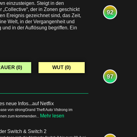
n einzusteigen. Steigt in den
 „Collective“, der in Zonen geschickt
92
n Ereignis gezeichnet sind, das Zeit,
eine Welt, in der Vergangenheit und
und in der Auflösung begriffen. Ein
AUER (
0
)
WUT (
0
)
97
s neue Infos...auf Netflix
ease von strongGrand Theft Auto VIstrong im
Mehr lesen
tionen zum kommenden...
der Switch & Switch 2