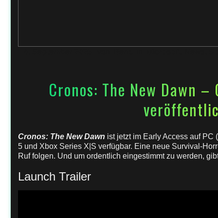
4. September 2025
von
Rena
in
Microsoft
,
News
,
S
Cronos: The New Dawn – Of
veröffentli
Cronos: The New Dawn
ist jetzt im Early Access auf PC
5 und Xbox Series X|S verfügbar. Eine neue Survival-Hor
Ruf folgen. Und um ordentlich eingestimmt zu werden, gib
Launch Trailer