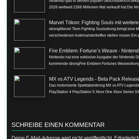
Nintendo gab in seinem jngsten Geschftsbericht beka
2026 weltweit 2368 Millionen Mal verkauft hat Die Nin
Marvel Tōkon: Fighting Souls mit weite
strongMarvel Tkon Fighting Soulsstrong bringt eine 
verschiedenen Aufeinandertreffen stellen mssen Ein p
Fire Emblem: Fortune’s Weave - Nintend
Nintendo hat eine exklusive Ausgabe der Nintendo Dire
kommende strongFire Emblem Fortunes Weavestrong f
MX vs ATV Legends - Beta Pack Release 
Das motorisierte Spektakelstrong MX vs ATV Legendss
PlayStation 4 PlayStation 5 Xbox One Xbox Series SX
SCHREIBE EINEN KOMMENTAR
Deine E-Mail-Adresse wird nicht veröffentlicht.
Erforderlic