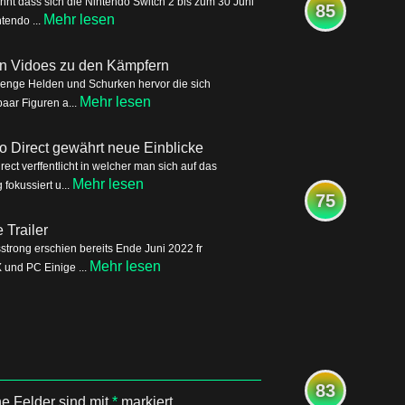
nnt dass sich die Nintendo Switch 2 bis zum 30 Juni
85
Mehr lesen
tendo ...
ren Vidoes zu den Kämpfern
Menge Helden und Schurken hervor die sich
Mehr lesen
aar Figuren a...
o Direct gewährt neue Einblicke
ct verffentlicht in welcher man sich auf das
Mehr lesen
okussiert u...
75
Trailer
trong erschien bereits Ende Juni 2022 fr
Mehr lesen
 und PC Einige ...
83
he Felder sind mit
*
markiert