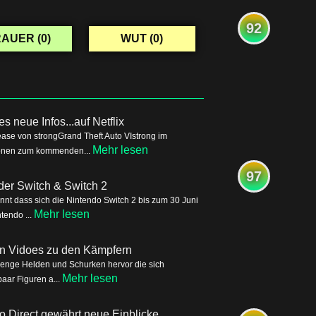
92
AUER (
0
)
WUT (
0
)
s neue Infos...auf Netflix
ease von strongGrand Theft Auto VIstrong im
Mehr lesen
tionen zum kommenden...
97
der Switch & Switch 2
nnt dass sich die Nintendo Switch 2 bis zum 30 Juni
Mehr lesen
tendo ...
ren Vidoes zu den Kämpfern
Menge Helden und Schurken hervor die sich
Mehr lesen
aar Figuren a...
o Direct gewährt neue Einblicke