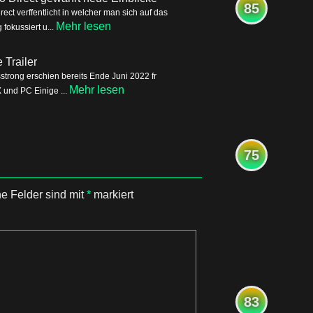
85
ct verffentlicht in welcher man sich auf das
Mehr lesen
okussiert u...
Trailer
trong erschien bereits Ende Juni 2022 fr
Mehr lesen
 und PC Einige ...
75
he Felder sind mit
*
markiert
83