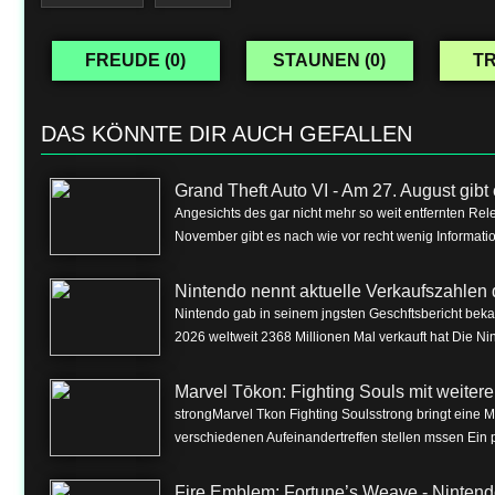
FREUDE (
0
)
STAUNEN (
0
)
TR
DAS KÖNNTE DIR AUCH GEFALLEN
Grand Theft Auto VI - Am 27. August gibt e
Angesichts des gar nicht mehr so weit entfernten Rel
November gibt es nach wie vor recht wenig Informa
Nintendo nennt aktuelle Verkaufszahlen 
Nintendo gab in seinem jngsten Geschftsbericht beka
2026 weltweit 2368 Millionen Mal verkauft hat Die Nin
Marvel Tōkon: Fighting Souls mit weite
strongMarvel Tkon Fighting Soulsstrong bringt eine 
verschiedenen Aufeinandertreffen stellen mssen Ein p
Fire Emblem: Fortune’s Weave - Nintend