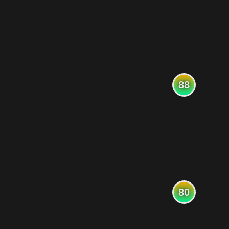
88
80