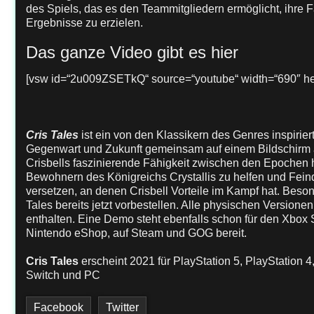
des Spiels, das es den Teammitgliedern ermöglicht, ihre 
Ergebnisse zu erzielen.
Das ganze Video gibt es hier
[vsw id=“2u009ZSETkQ“ source=“youtube“ width=“690″ hei
Cris Tales
ist ein von den Klassikern des Genres inspirie
Gegenwart und Zukunft gemeinsam auf einem Bildschirm a
Crisbells faszinierende Fähigkeit zwischen den Epochen 
Bewohnern des Königreichs Crystallis zu helfen und Feind
versetzen, an denen Crisbell Vorteile im Kampf hat. Beso
Tales bereits jetzt vorbestellen. Alle physischen Version
enthalten. Eine Demo steht ebenfalls schon für den Xbox S
Nintendo eShop, auf Steam und GOG bereit.
Cris Tales
erscheint 2021 für PlayStation 5, PlayStation 
Switch und PC
Facebook
Twitter