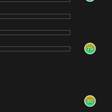
75
80