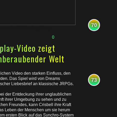
70
intendo
,
PC Gaming
,
Sony
0
play-Video zeigt
mberaubender Welt
ichen Video den starken Einfluss, den
erden. Das Spiel wird von Dreams
73
scher Liebesbrief an klassische JRPGs.
bei der Entdeckung ihrer unglaublichen
unft ihrer Umgebung zu sehen und zu
chen Freundes, kann Crisbell ihre Kraft
 das Leben der Menschen um sie herum
nem ersten Blick auf das Synchro-System