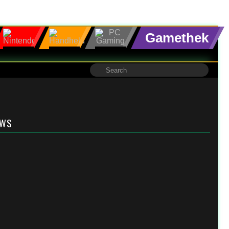
Gamethek
EWS