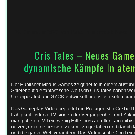
19. Dezember 2020
von
Rena
in
Microsoft
,
News
,
N
Cris Tales – Neues Game
dynamische Kämpfe in ate
Der Publisher Modus Games zeigt heute in einem ausführl
Spieler auf die fantastische Welt von Cris Tales haben w
Uncorporated und SYCK entwickelt und ist ein kolumbiani
Das Gameplay-Video begleitet die Protagonistin Crisbell 
Fähigkeit, jederzeit Visionen der Vergangenheit und Zuk
manipulieren. Mit ein wenig Hilfe ihres adretten, amphibis
nutzen, um eine bessere Zukunft zu gestalten und damit
und die ganze Welt verändern. Das Video schließt mit ei