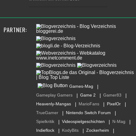
PARTNER:
Games-Mag
|
Gameplay Gamers
Game 2
Gamer83
|
|
|
Heavenly-Mangas
MarioFans
PixelOr
|
|
|
TrueGamer
Nintendo Switch Forum
|
|
Spielkritik
Videospielgeschichten
N-Mag
|
|
|
Indieflock
KodyBits
Zockerheim
|
|
|