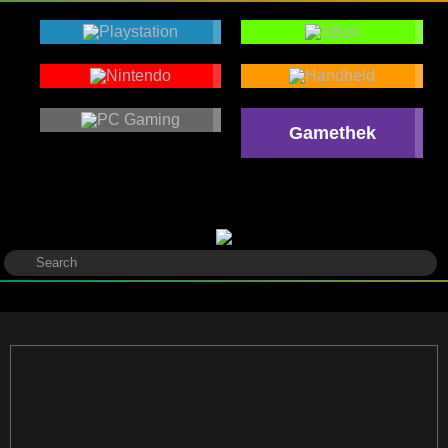
Gamethek