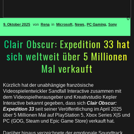
0
,
,
,
9. Oktober 2025
von
Rena
in
Microsoft
News
PC Gaming
Sony
Clair Obscur: Expedition 33 hat
sich weltweit über 5 Millionen
Mal verkauft
Kürzlich hat der unabhängige französische
Videospielentwickler Sandfall Interactive zusammen mit
dem Videospielherausgeber und Kreativstudio Kepler
Interactive bekannt gegeben, dass sich
Clair Obscur:
Expedition 33
seit seiner Veröffentlichung im April 2025
über 5 Millionen Mal auf PlayStation 5, Xbox Series X|S und
PC (GOG, Steam und Epic Game Store) verkauft hat.
Darüber hinaus verzeichnete der emotionale Soundtrack