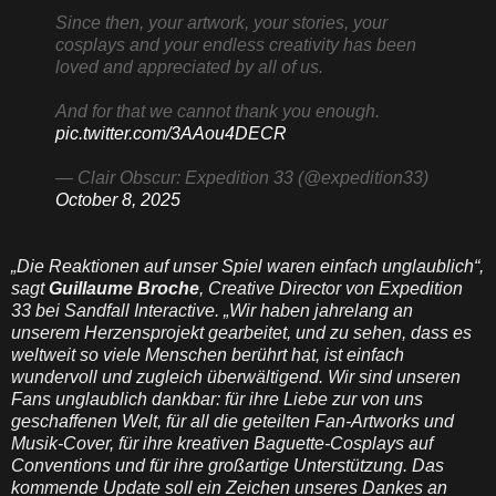
Since then, your artwork, your stories, your
cosplays and your endless creativity has been
loved and appreciated by all of us.
And for that we cannot thank you enough.
pic.twitter.com/3AAou4DECR
— Clair Obscur: Expedition 33 (@expedition33)
October 8, 2025
„Die Reaktionen auf unser Spiel waren einfach unglaublich“,
sagt
Guillaume Broche
, Creative Director von Expedition
33 bei Sandfall Interactive. „Wir haben jahrelang an
unserem Herzensprojekt gearbeitet, und zu sehen, dass es
weltweit so viele Menschen berührt hat, ist einfach
wundervoll und zugleich überwältigend. Wir sind unseren
Fans unglaublich dankbar: für ihre Liebe zur von uns
geschaffenen Welt, für all die geteilten Fan-Artworks und
Musik-Cover, für ihre kreativen Baguette-Cosplays auf
Conventions und für ihre großartige Unterstützung. Das
kommende Update soll ein Zeichen unseres Dankes an