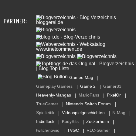
PARTNER:
Games-Mag
|
Gameplay Gamers
Game 2
Gamer83
|
|
|
Heavenly-Mangas
MarioFans
PixelOr
|
|
|
TrueGamer
Nintendo Switch Forum
|
|
Spielkritik
Videospielgeschichten
N-Mag
|
|
|
Indieflock
KodyBits
Zockerheim
|
|
|
twitch/noviiq
TVGC
RLC-Gamer
|
|
|