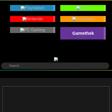
Gamethek