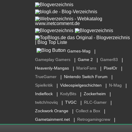
Games-Mag
|
Gameplay Gamers
Game 2
Gamer83
|
|
|
Heavenly-Mangas
MarioFans
PixelOr
|
|
|
TrueGamer
Nintendo Switch Forum
|
|
Spielkritik
Videospielgeschichten
N-Mag
|
|
|
Indieflock
KodyBits
Zockerheim
|
|
|
twitch/noviiq
TVGC
RLC-Gamer
|
|
|
Zockwork Orange
Collect a Box
|
|
Gametainment.net
Retrogamingcrew
|
|