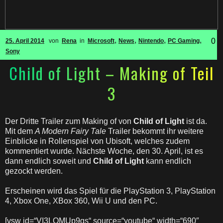
,
,
,
,
0
25. April 2014
von
Rena
in
Microsoft
News
Nintendo
PC Gaming
Sony
Child of Light – Making of Teil
3
Der Dritte Trailer zum Making of von
Child of Light
ist da.
Mit dem
A Modern Fairy Tale
Trailer bekommt ihr weitere
Einblicke in Rollenspiel von Ubisoft, welches zudem
kommentiert wurde. Nächste Woche, den 30. April, ist es
dann endlich soweit und
Child of Light
kann endlich
gezockt werden.
Erscheinen wird das Spiel für die PlayStation 3, PlayStation
4, Xbox One, XBox 360, Wii U und den PC.
[vsw id=“VI3LQMUp9gs“ source=“youtube“ width=“690″