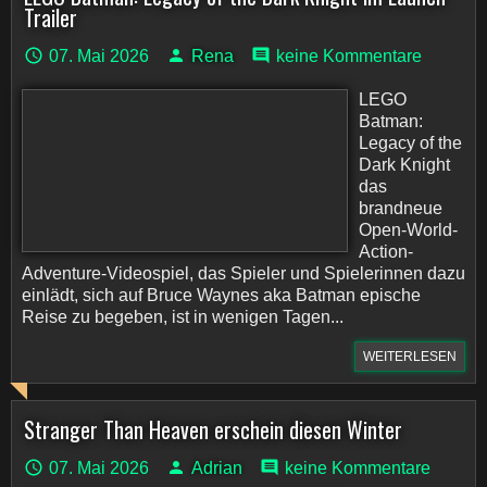
Trailer
07. Mai 2026
Rena
keine Kommentare
LEGO
Batman:
Legacy of the
Dark Knight
das
brandneue
Open-World-
Action-
Adventure-Videospiel, das Spieler und Spielerinnen dazu
einlädt, sich auf Bruce Waynes aka Batman epische
Reise zu begeben, ist in wenigen Tagen...
WEITERLESEN
Stranger Than Heaven erschein diesen Winter
07. Mai 2026
Adrian
keine Kommentare