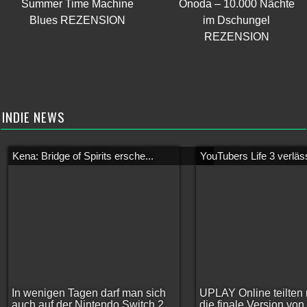
Summer Time Machine
Onoda – 10.000 Nächte
Blues REZENSION
im Dschungel
REZENSION
INDIE NEWS
Kena: Bridge of Spirits ersche...
YouTubers Life 3 verläss
In wenigen Tagen darf man sich
UPLAY Online teilten 
auch auf der Nintendo Switch 2
die finale Version vo