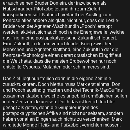
er auch seinen Bruder Don ein, der inzwischen als
Hubschrauber-Pilot arbeitet und ihn zum Zielort
transportieren soll. Natürlich verläuft der Ausflug zum
Penrose alles andere als glatt. Nicht nur, dass die Leslie-
Brüder von der Agnaten-Wachhündin „Pooch“ ertappt
werden, aktiviert sich auch noch eine Energiewelle, welche
das Trio in eine postapokalypsische Zukunft schleudert.
Eine Zukunft, in der ein vernichtender Krieg zwischen
Menschen und Agnaten stattfand, eine Zukunft in der die
Penrose-Technologie einen derart drastischen Eingriff auf
die Welt hatte, dass die meisten Erdbewohner nur noch
entstellte Cyborgs, Mutanten oder schlimmeres sind.
Das Ziel liegt nun freilich darin in die eigene Zeitlinie
zurückzukehren. Doch hierfür muss Mark erst einmal Don
und Pooch ausfindig machen und drei Technik-MacGuffins
zusammenklauben, welche es angeblich ermöglichen sollen
in der Zeit zurückzureisen. Doch das ist freilich leichter
gesagt als getan, denn die Gruppierungen des
postapokalyptischen Afrika sind nicht nur seltsam, sondern
haben vor allen Dingen auch nichts zu verschenken. Mark
wird jede Menge Fleiß- und Fußarbeit verrichten müssen,