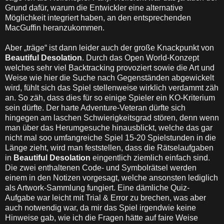
Grund dafür, warum die Entwickler eine alternative
Möglichkeit integriert haben, an den entsprechenden
MacGuffin heranzukommen.
Aber „träge“ ist dann leider auch der große Knackpunkt von
Beautiful Desolation
. Durch das Open World-Konzept
welches sehr viel Backtracking provoziert sowie die Art und
Weise wie hier die Suche nach Gegenständen abgewickelt
wird, fühlt sich das Spiel stellenweise wirklich verdammt zäh
an. So zäh, dass dies für so einige Spieler ein KO-Kriterium
sein dürfte. Der harte Adventure-Veteran dürfte sich
hingegen am laschen Schwierigkeitsgrad stören, denn wenn
man über das Herumgesuche hinausblickt, welche das gar
nicht mal soo umfangreiche Spiel 15-20 Spielstunden in die
Länge zieht, wird man feststellen, dass die Rätselaufgaben
in
Beautiful Desolation
eingentlich ziemlich einfach sind.
Die zwei enthaltenen Code- und Symbolrätsel werden
einem in den Notizen vorgesagt, welche ansonsten lediglich
als Artwork-Sammlung fungiert. Eine dämliche Quiz-
Aufgabe war leicht mit Trial & Error zu brechen, was aber
auch notwendig war, da mir das Spiel irgendwie keine
Hinweise gab, wie ich die Fragen hätte auf faire Weise