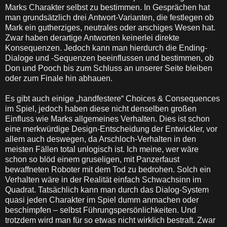
Marks Charakter selbst zu bestimmen. In Gesprächen hat
man grundsätzlich drei Antwort-Varianten, die festlegen ob
Mark ein gutherziges, neutrales oder arschiges Wesen hat.
Zwar haben derartige Antworten keinerlei direkte
Konsequenzen. Jedoch kann man hierdurch die Ending-
Dialoge und -Sequenzen beeinflussen und bestimmen, ob
Don und Pooch bis zum Schluss an unserer Seite bleiben
oder zum Finale hin abhauen.
Es gibt auch einige „handfestere“ Choices & Consequences
im Spiel, jedoch haben diese nicht denselben großen
Einfluss wie Marks allgemeines Verhalten. Dies ist schon
eine merkwürdige Design-Entscheidung der Entwickler, vor
allem auch deswegen, da Arschloch-Verhalten in den
meisten Fällen total unlogisch ist. Ich meine, wer wäre
schon so blöd einem gruseligen, mit Panzerfaust
bewaffneten Roboter mit dem Tod zu bedrohen. Solch ein
Verhalten wäre in der Realität einfach Schwachsinn im
Quadrat. Tatsächlich kann man durch das Dialog-System
quasi jeden Charakter im Spiel dumm anmachen oder
beschimpfen – selbst Führungspersönlichkeiten. Und
trotzdem wird man für so etwas nicht wirklich bestraft. Zwar