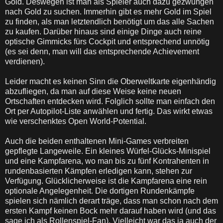
Gold. Deswegen ist man als Spieler auch dazu gezwungen
nach Gold zu suchen. Immerhin gibt es mehr Gold im Spiel
zu finden, als man letztendlich benötigt um das alle Sachen
zu kaufen. Darüber hinaus sind einige Dinge auch reine
optische Gimmicks fürs Cockpit und entsprechend unnötig
(es sei denn, man will das entsprechende Achievement
verdienen).
Leider macht es keinen Sinn die Oberweltkarte eigenhändig
abzufliegen, da man auf diese Weise keine neuen
Ortschaften entdecken wird. Folglich sollte man einfach den
Ort per Autopilot-Liste anwählen und fertig. Das wirkt etwas
wie verschenktes Open World-Potential.
Auch die beiden enthaltenen Mini-Games verbreiten
gepflegte Langeweile. Ein kleines Würfel-Glücks-Minispiel
und eine Kampfarena, wo man bis zu fünf Kontrahenten in
rundenbasierten Kämpfen erledigen kann, stehen zur
Verfügung. Glücklicherweise ist die Kampfarena eine rein
optionale Angelegenheit. Die dortigen Rundenkämpfe
spielen sich nämlich derart träge, dass man schon nach dem
ersten Kampf keinen Bock mehr darauf haben wird (und das
sage ich als Rollenspiel-Fan). Vielleicht war das ja auch der