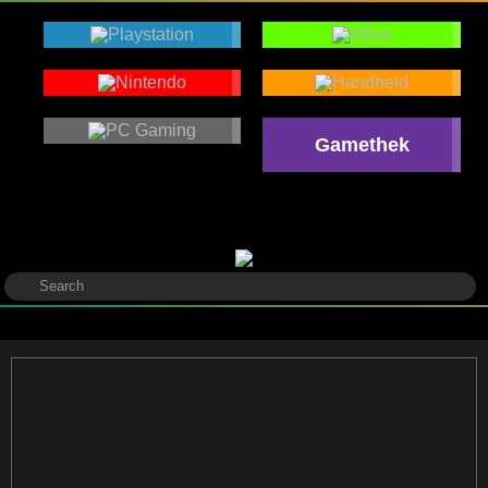
Gamethek