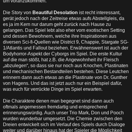
um voranzukommen.
Die Story von
Beautiful Desolation
ist recht interessant,
gerät jedoch nach der Zeitreise etwas aufs Abstellgleis, da
es ja im Kern nur darum geht zurück nach Hause zu
gelangen. Das Spiel lebt also eher vom exotischen Setting
und dessen Bewohnern, welche ihre Inspirationen aus
diversen Sci-fi-Quellen wie District 9, Chappie, Stargate SG-
1/Atlantis und Fallout beziehen. Erwähnenswert ist auch der
Bodyhorror-Aspekt der Cyborgs im Spiel. Die erste Kultur
auf die man stößt, hat z.B. die Angewohnheit ihr Fleisch
„abzulegen“, so dass sie nur noch aus Knochen, Plastinaten
und mechanischen Bestandteilen bestehen. Diese Leutchen
erinnern dann auch etwas an die Plastinate von Dr. Gunther
von Hagens. Und das ist jetzt auch nur ein Beispiel dafür,
was euch für verrückte Dinge im Spiel erwarten.
Die Charaktere denen man begegnet sind dann auch
oftmals angemessen fremdartig und entsprechend
erinnerungswürdig. Auch unser Trio Mark, Don und Pooch
wurden wunderbar umgesetzt. Die Chemie zwischen den
Dreien entwickelt sich im Verlauf des Spiels durch Dialoge
weiter und darüber hinaus hat der Spieler die Möglichkeit