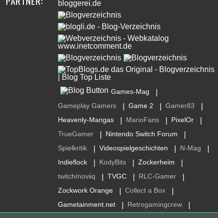
PARTNER:
Games-Mag
|
Gameplay Gamers
Game 2
Gamer83
|
|
|
Heavenly-Mangas
MarioFans
PixelOr
|
|
|
TrueGamer
Nintendo Switch Forum
|
|
Spielkritik
Videospielgeschichten
N-Mag
|
|
|
Indieflock
KodyBits
Zockerheim
|
|
|
twitch/noviiq
TVGC
RLC-Gamer
|
|
|
Zockwork Orange
Collect a Box
|
|
Gametainment.net
Retrogamingcrew
|
|