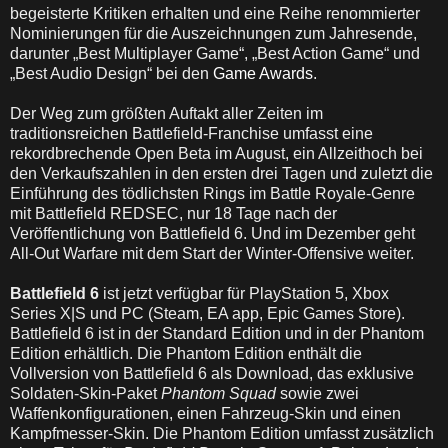
begeisterte Kritiken erhalten und eine Reihe renommierter
Nominierungen für die Auszeichnungen zum Jahresende,
darunter „Best Multiplayer Game“, „Best Action Game“ und
„Best Audio Design“ bei den
Game Awards
.
Der Weg zum größten Auftakt aller Zeiten im
traditionsreichen Battlefield-Franchise umfasst eine
rekordbrechende Open Beta im August, ein Allzeithoch bei
den Verkaufszahlen in den ersten drei Tagen und zuletzt die
Einführung des tödlichsten Rings im Battle Royale-Genre
mit Battlefield REDSEC, nur 18 Tage nach der
Veröffentlichung von Battlefield 6. Und im Dezember geht
All-Out Warfare mit dem Start der Winter-Offensive weiter.
Battlefield 6
ist jetzt verfügbar für PlayStation 5, Xbox
Series X|S und PC (Steam, EA app, Epic Games Store).
Battlefield 6 ist in der Standard Edition und in der Phantom
Edition erhältlich. Die Phantom Edition enthält die
Vollversion von Battlefield 6 als Download, das exklusive
Soldaten-Skin-Paket
Phantom Squad
sowie zwei
Waffenkonfigurationen, einen Fahrzeug-Skin und einen
Kampfmesser-Skin. Die Phantom Edition umfasst zusätzlich