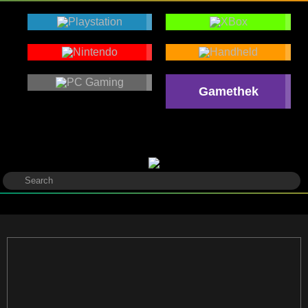
Gamethek