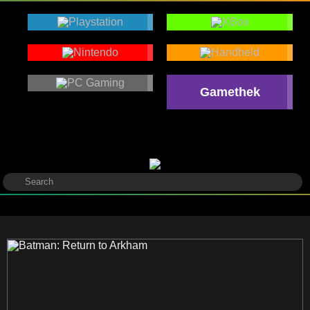
Gamethek