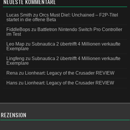
NEUESTE KOMMENTARE
Lucas Smith
zu
Orcs Must Die!: Unchained – F2P-Titel
startet in die offene Beta
FiddleBops
zu
Battletron Nintendo Switch Pro Controller
im Test
Leo Map
zu
Subnautica 2 übertrifft 4 Millionen verkaufte
Exemplare
Lingfeng
zu
Subnautica 2 übertrifft 4 Millionen verkaufte
Exemplare
Rena
zu
Lionheart: Legacy of the Crusader REVIEW
Hans
zu
Lionheart: Legacy of the Crusader REVIEW
REZENSION