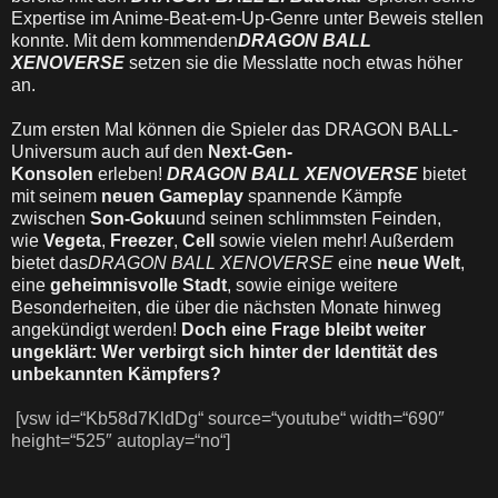
Expertise im Anime-Beat-em-Up-Genre unter Beweis stellen
konnte. Mit dem kommenden
DRAGON BALL
XENOVERSE
setzen sie die Messlatte noch etwas höher
an.
Zum ersten Mal können die Spieler das DRAGON BALL-
Universum auch auf den
Next-Gen-
Konsolen
erleben!
DRAGON BALL XENOVERSE
bietet
mit seinem
neuen Gameplay
spannende Kämpfe
zwischen
Son-Goku
und seinen schlimmsten Feinden,
wie
Vegeta
,
Freezer
,
Cell
sowie vielen mehr! Außerdem
bietet das
DRAGON BALL XENOVERSE
eine
neue Welt
,
eine
geheimnisvolle Stadt
, sowie einige weitere
Besonderheiten, die über die nächsten Monate hinweg
angekündigt werden!
Doch eine Frage bleibt weiter
ungeklärt: Wer verbirgt sich hinter der Identität des
unbekannten Kämpfers?
[vsw id=“Kb58d7KldDg“ source=“youtube“ width=“690″
height=“525″ autoplay=“no“]