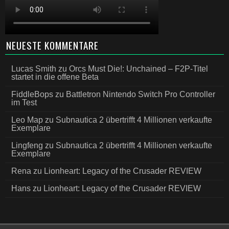
NEUESTE KOMMENTARE
Lucas Smith
zu
Orcs Must Die!: Unchained – F2P-Titel
startet in die offene Beta
FiddleBops
zu
Battletron Nintendo Switch Pro Controller
im Test
Leo Map
zu
Subnautica 2 übertrifft 4 Millionen verkaufte
Exemplare
Lingfeng
zu
Subnautica 2 übertrifft 4 Millionen verkaufte
Exemplare
Rena
zu
Lionheart: Legacy of the Crusader REVIEW
Hans
zu
Lionheart: Legacy of the Crusader REVIEW