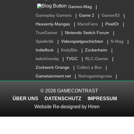
Games-Mag
|
Gameplay Gamers
Game 2
Gamer83
|
|
|
Heavenly-Mangas
MarioFans
PixelOr
|
|
|
TrueGamer
Nintendo Switch Forum
|
|
Spielkritik
Videospielgeschichten
N-Mag
|
|
|
Indieflock
KodyBits
Zockerheim
|
|
|
twitch/noviiq
TVGC
RLC-Gamer
|
|
|
Zockwork Orange
Collect a Box
|
|
Gametainment.net
Retrogamingcrew
|
|
© 2026
GAMECONTRAST
ÜBER UNS
DATENSCHUTZ
IMPRESSUM
Website Re-designed by
Hiren