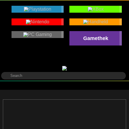
Gamethek