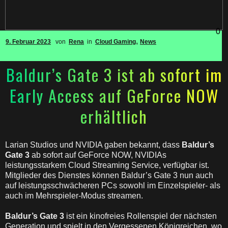
0
,
9. Februar 2023
von
Rena
in
Cloud Gaming
News
Baldur’s Gate 3 ist ab sofort im
Early Access auf GeForce NOW
erhältlich
Larian Studios und NVIDIA gaben bekannt, dass
Baldur’s
Gate 3
ab sofort auf GeForce NOW, NVIDIAs
leistungsstarkem Cloud Streaming Service, verfügbar ist.
Mitglieder des Dienstes können Baldur’s Gate 3 nun auch
auf leistungsschwächeren PCs sowohl im Einzelspieler- als
auch im Mehrspieler-Modus streamen.
Baldur’s Gate 3
ist ein kinofreies Rollenspiel der nächsten
Generation und spielt in den Vergessenen Königreichen, wo