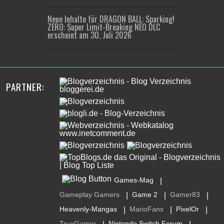
Neue Inhalte für DRAGON BALL: Sparking!
ZERO: Super Limit-Breaking NEO DLC
erscheint am 30. Juli 2026
PARTNER:
Games-Mag
|
Gameplay Gamers
Game 2
Gamer83
|
|
|
Heavenly-Mangas
MarioFans
PixelOr
|
|
|
TrueGamer
Nintendo Switch Forum