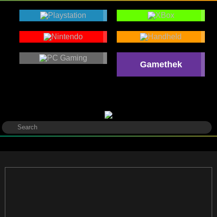
Gamethek