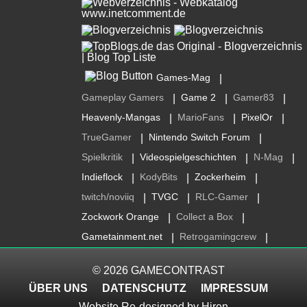
Games-Mag
|
Gameplay Gamers
Game 2
Gamer83
|
|
|
Heavenly-Mangas
MarioFans
PixelOr
|
|
|
TrueGamer
Nintendo Switch Forum
|
|
Spielkritik
Videospielgeschichten
N-Mag
|
|
|
Indieflock
KodyBits
Zockerheim
|
|
|
twitch/noviiq
TVGC
RLC-Gamer
|
|
|
Zockwork Orange
Collect a Box
|
|
Gametainment.net
Retrogamingcrew
|
|
© 2026
GAMECONTRAST
ÜBER UNS
DATENSCHUTZ
IMPRESSUM
Website Re-designed by
Hiren