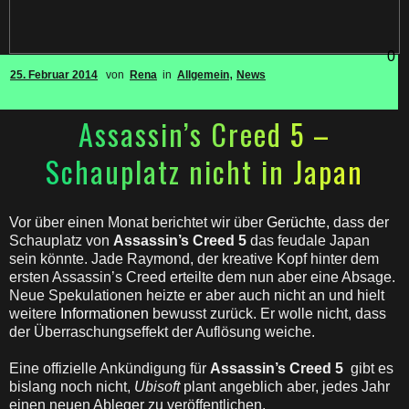
0
,
25. Februar 2014
von
Rena
in
Allgemein
News
Assassin’s Creed 5 –
Schauplatz nicht in Japan
Vor über einen Monat berichtet wir über
Gerüchte
, dass der
Schauplatz von
Assassin’s Creed 5
das feudale Japan
sein könnte. Jade Raymond, der kreative Kopf hinter dem
ersten Assassin’s Creed erteilte dem nun aber eine Absage.
Neue Spekulationen heizte er aber auch nicht an und hielt
weitere
Informationen
bewusst zurück. Er wolle nicht, dass
der Überraschungseffekt der Auflösung weiche.
Eine offizielle Ankündigung für
Assassin’s Creed 5
gibt es
bislang noch nicht,
Ubisoft
plant angeblich aber, jedes Jahr
einen neuen Ableger zu veröffentlichen.