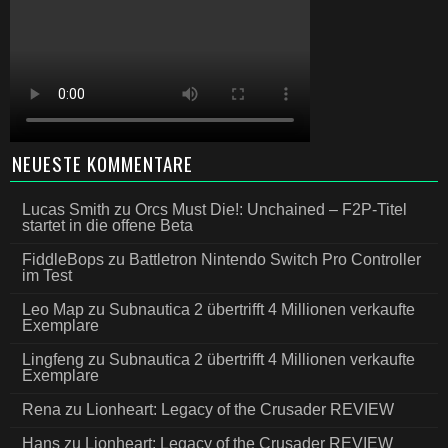
NEUESTE KOMMENTARE
Lucas Smith
zu
Orcs Must Die!: Unchained – F2P-Titel
startet in die offene Beta
FiddleBops
zu
Battletron Nintendo Switch Pro Controller
im Test
Leo Map
zu
Subnautica 2 übertrifft 4 Millionen verkaufte
Exemplare
Lingfeng
zu
Subnautica 2 übertrifft 4 Millionen verkaufte
Exemplare
Rena
zu
Lionheart: Legacy of the Crusader REVIEW
Hans
zu
Lionheart: Legacy of the Crusader REVIEW