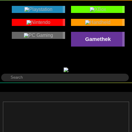
Gamethek