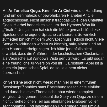
Mit
Ar Tonelico Qoga: Knell for Ar Ciel
wird die Handlung
rund um den nahezu unbewohnbaren Planeten Ar Ciel
abgeschlossen. Nicht umsonst trägt das Spiel den Untertitel
Qoga. Hierbei handelt es sich um das Hymnos-Wort für
„Finale.“ Und ja, man hat sich die Mühe gemacht für diese
Spielserie eine eigene Sprache zu kreieren. So wirklich
zufrieden bin ich mit dem Storyabschluss jedoch nicht. Viele
Storyentwicklungen wirken zu kitschig, naiv, albern und an
den Haaren herbeigezogen. Ich hätte jedenfalls nicht
erwartet, dass die Anführerin der faschistischen Clustanians
als Verarsche auf Windows Vista genutzt wird. Es gibt sogar
eine freundliche XP-Version von ihr … Ernsthaft? Aber ist ja
auch ein japanisches Spiel, da sollte einem nichts
überraschen.
Ich verstehe auch nicht, wieso man hier in einem frühen
Bosskampf Zombies samt Entstehungsgeschichte einführt
und danach dieses Thema scheinbar wieder komplett
vergisst. Und generell besteht die Story von Qoga zu einem
nicht unerheblichen Teil aus ellenlangen Dialogen voller
Technobabbel und langwierigen Erklärungen rund um die