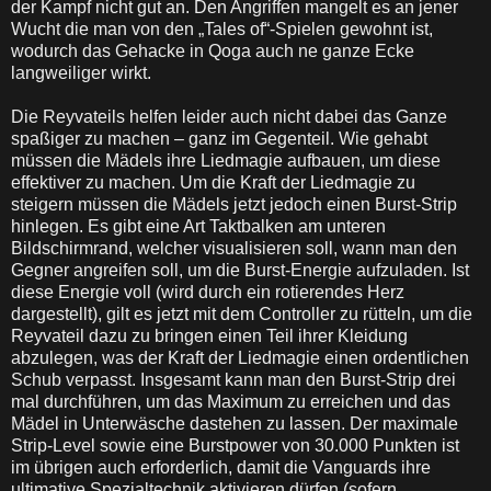
der Kampf nicht gut an. Den Angriffen mangelt es an jener
Wucht die man von den „Tales of“-Spielen gewohnt ist,
wodurch das Gehacke in Qoga auch ne ganze Ecke
langweiliger wirkt.
Die Reyvateils helfen leider auch nicht dabei das Ganze
spaßiger zu machen – ganz im Gegenteil. Wie gehabt
müssen die Mädels ihre Liedmagie aufbauen, um diese
effektiver zu machen. Um die Kraft der Liedmagie zu
steigern müssen die Mädels jetzt jedoch einen Burst-Strip
hinlegen. Es gibt eine Art Taktbalken am unteren
Bildschirmrand, welcher visualisieren soll, wann man den
Gegner angreifen soll, um die Burst-Energie aufzuladen. Ist
diese Energie voll (wird durch ein rotierendes Herz
dargestellt), gilt es jetzt mit dem Controller zu rütteln, um die
Reyvateil dazu zu bringen einen Teil ihrer Kleidung
abzulegen, was der Kraft der Liedmagie einen ordentlichen
Schub verpasst. Insgesamt kann man den Burst-Strip drei
mal durchführen, um das Maximum zu erreichen und das
Mädel in Unterwäsche dastehen zu lassen. Der maximale
Strip-Level sowie eine Burstpower von 30.000 Punkten ist
im übrigen auch erforderlich, damit die Vanguards ihre
ultimative Spezialtechnik aktivieren dürfen (sofern