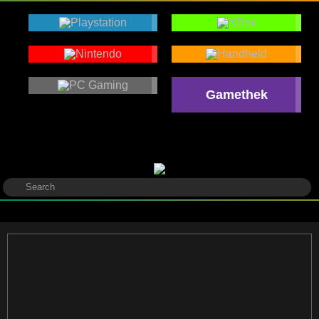
Gamethek