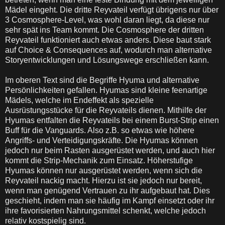
Mädel eingeht. Die dritte Reyvateil verfügt übrigens nur über
3 Cosmosphere-Level, was wohl daran liegt, da diese nur
sehr spät ins Team kommt. Die Cosmosphere der dritten
Reyvateil funktioniert auch etwas anders. Diese baut stark
auf Choice & Consequences auf, wodurch man alternative
Storyentwicklungen und Lösungswege erschließen kann.
Im oberen Text sind die Begriffe Hyuma und alternative
Persönlichkeiten gefallen. Hyumas sind kleine feenartige
Mädels, welche im Endeffekt als spezielle
Ausrüstungsstücke für die Reyvateils dienen. Mithilfe der
Hyumas entfalten die Reyvateils bei einem Burst-Strip einen
Buff für die Vanguards. Also z.B. so etwas wie höhere
Angriffs- und Verteidigungskräfte. Die Hyumas können
jedoch nur beim Rasten ausgerüstet werden, und auch hier
kommt die Strip-Mechanik zum Einsatz. Höherstufige
Hyumas können nur ausgerüstet werden, wenn sich die
Reyvateil nackig macht. Hierzu ist sie jedoch nur bereit,
wenn man genügend Vertrauen zu ihr aufgebaut hat. Dies
geschieht, indem man sie häufig im Kampf einsetzt oder ihr
ihre favorisierten Nahrungsmittel schenkt, welche jedoch
relativ kostspielig sind.