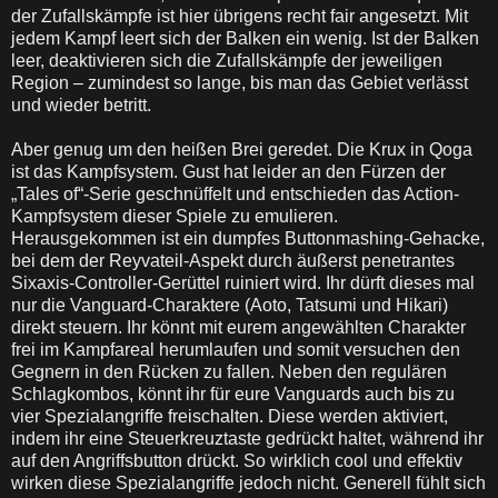
der Zufallskämpfe ist hier übrigens recht fair angesetzt. Mit
jedem Kampf leert sich der Balken ein wenig. Ist der Balken
leer, deaktivieren sich die Zufallskämpfe der jeweiligen
Region – zumindest so lange, bis man das Gebiet verlässt
und wieder betritt.
Aber genug um den heißen Brei geredet. Die Krux in Qoga
ist das Kampfsystem. Gust hat leider an den Fürzen der
„Tales of“-Serie geschnüffelt und entschieden das Action-
Kampfsystem dieser Spiele zu emulieren.
Herausgekommen ist ein dumpfes Buttonmashing-Gehacke,
bei dem der Reyvateil-Aspekt durch äußerst penetrantes
Sixaxis-Controller-Gerüttel ruiniert wird. Ihr dürft dieses mal
nur die Vanguard-Charaktere (Aoto, Tatsumi und Hikari)
direkt steuern. Ihr könnt mit eurem angewählten Charakter
frei im Kampfareal herumlaufen und somit versuchen den
Gegnern in den Rücken zu fallen. Neben den regulären
Schlagkombos, könnt ihr für eure Vanguards auch bis zu
vier Spezialangriffe freischalten. Diese werden aktiviert,
indem ihr eine Steuerkreuztaste gedrückt haltet, während ihr
auf den Angriffsbutton drückt. So wirklich cool und effektiv
wirken diese Spezialangriffe jedoch nicht. Generell fühlt sich