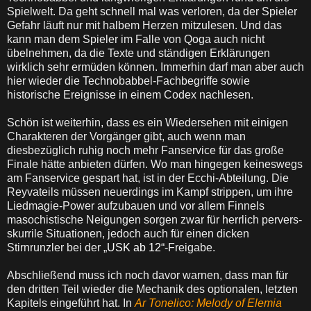
Spielwelt. Da geht schnell mal was verloren, da der Spieler
Gefahr läuft nur mit halbem Herzen mitzulesen. Und das
kann man dem Spieler im Falle von Qoga auch nicht
übelnehmen, da die Texte und ständigen Erklärungen
wirklich sehr ermüden können. Immerhin darf man aber auch
hier wieder die Technobabbel-Fachbegriffe sowie
historische Ereignisse in einem Codex nachlesen.
Schön ist weiterhin, dass es ein Wiedersehen mit einigen
Charakteren der Vorgänger gibt, auch wenn man
diesbezüglich ruhig noch mehr Fanservice für das große
Finale hätte anbieten dürfen. Wo man hingegen keineswegs
am Fanservice gespart hat, ist in der Ecchi-Abteilung. Die
Reyvateils müssen neuerdings im Kampf strippen, um ihre
Liedmagie-Power aufzubauen und vor allem Finnels
masochistische Neigungen sorgen zwar für herrlich pervers-
skurrile Situationen, jedoch auch für einen dicken
Stirnrunzler bei der „
USK ab 12
“-Freigabe.
Abschließend muss ich noch davor warnen, dass man für
den dritten Teil wieder die Mechanik des optionalen, letzten
Kapitels eingeführt hat. In
Ar Tonelico: Melody of Elemia