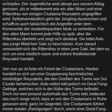
schlüpfen. Der Jugendliche wird abrupt aus seinem Alltag
gerissen, als er mitbekommt wie ein alter Mann und eine
Rittersfrau von einigen Clustania-Reyvateils angegriffen
wird. Selbstverständlich geht der Jüngling dazwischen und
schafft es auch tatsächlich die Angreifer unter dem
Kommando der muskelbepackten Mute zu vertreiben. Für
den alten Mann kommt jede Hilfe zu spät, aber die
Rittersfrau überlebt und zeigt sich dankbar. Sie bittet Aoto
das junge Mädchen Saki zu beschützen. Kurz darauf
verwandelt sich die Rittersfrau in eben jene Saki, bei dem es
sich um eine niedlich-naive und extrem friedliebende
Reyvateil handelt.
Von nun an ist Aoto ein Feind der Clustanians. Hierbei
handelt es sich um eine Gruppierung faschistischer,
reinblütiger Reyvateils, die den Großteil des Turms von Sol
Cluster beherrschen. Aoto selbst lebt jedoch im Great Fang-
Gebirge, welches sich in der Nähe des Turms befindet.
Doch nur weil jemand außerhalb des Turms lebt, bedeutet
das noch lange nicht, dass er von den Clustanians in Ruhe
gelassen wird, ganz im Gegenteil. Die Clustanians führen
immer wieder „Reinigungen“ durch, wenn eine Great Fang-