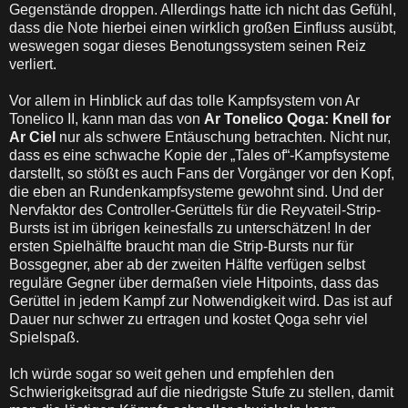
Gegenstände droppen. Allerdings hatte ich nicht das Gefühl,
dass die Note hierbei einen wirklich großen Einfluss ausübt,
weswegen sogar dieses Benotungssystem seinen Reiz
verliert.
Vor allem in Hinblick auf das tolle Kampfsystem von Ar
Tonelico II, kann man das von
Ar Tonelico Qoga: Knell for
Ar Ciel
nur als schwere Entäuschung betrachten. Nicht nur,
dass es eine schwache Kopie der „Tales of“-Kampfsysteme
darstellt, so stößt es auch Fans der Vorgänger vor den Kopf,
die eben an Rundenkampfsysteme gewohnt sind. Und der
Nervfaktor des Controller-Gerüttels für die Reyvateil-Strip-
Bursts ist im übrigen keinesfalls zu unterschätzen! In der
ersten Spielhälfte braucht man die Strip-Bursts nur für
Bossgegner, aber ab der zweiten Hälfte verfügen selbst
reguläre Gegner über dermaßen viele Hitpoints, dass das
Gerüttel in jedem Kampf zur Notwendigkeit wird. Das ist auf
Dauer nur schwer zu ertragen und kostet Qoga sehr viel
Spielspaß.
Ich würde sogar so weit gehen und empfehlen den
Schwierigkeitsgrad auf die niedrigste Stufe zu stellen, damit