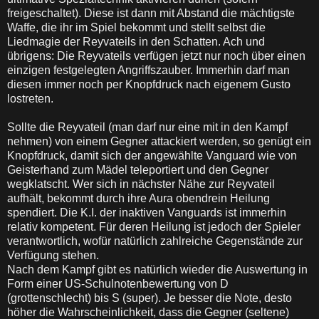
freigeschaltet). Diese ist dann mit Abstand die mächtigste
Waffe, die ihr im Spiel bekommt und stellt selbst die
Liedmagie der Reyvateils in den Schatten. Ach und
übrigens: Die Reyvateils verfügen jetzt nur noch über einen
einzigen festgelegten Angriffszauber. Immerhin darf man
diesen immer noch per Knopfdruck nach eigenem Gusto
lostreten.
Sollte die Reyvateil (man darf nur eine mit in den Kampf
nehmen) von einem Gegner attackiert werden, so genügt ein
Knopfdruck, damit sich der angewählte Vanguard wie von
Geisterhand zum Mädel teleportiert und den Gegner
wegklatscht. Wer sich in nächster Nähe zur Reyvateil
aufhält, bekommt durch ihre Aura obendrein Heilung
spendiert. Die K.I. der inaktiven Vanguards ist immerhin
relativ kompetent. Für deren Heilung ist jedoch der Spieler
verantwortlich, wofür natürlich zahlreiche Gegenstände zur
Verfügung stehen.
Nach dem Kampf gibt es natürlich wieder die Auswertung in
Form einer US-Schulnotenbewertung von D
(grottenschlecht) bis S (super). Je besser die Note, desto
höher die Wahrscheinlichkeit, dass die Gegner (seltene)