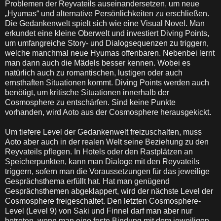
Problemen der Reyvateils auseinandersetzen, um neue
„Hyumas“ und alternative Persönlichkeiten zu erschließen.
Die Gedankenwelt spielt sich wie eine Visual Novel. Man
erkundet eine kleine Oberwelt und investiert Diving Points,
um umfangreiche Story- und Dialogsequenzen zu triggern,
welche manchmal neue Hyumas offenbaren. Nebenbei lernt
man dann auch die Mädels besser kennen. Wobei es
natürlich auch zu romantischen, lustigen oder auch
ernsthaften Situationen kommt. Diving Points werden auch
benötigt, um kritische Situationen innerhalb der
Cosmosphere zu entschärfen. Sind keine Punkte
vorhanden, wird Aoto aus der Cosmosphere herausgekickt.
Um tiefere Level der Gedankenwelt freizuschalten, muss
Aoto aber auch in der realen Welt seine Beziehung zu den
Reyvateils pflegen. In Hotels oder den Rastplätzen an
Speicherpunkten, kann man Dialoge mit den Reyvateils
triggern, sofern man die Voraussetzungen für das jeweilige
Gesprächsthema erfüllt hat. Hat man genügend
Gesprächsthemen abgeklappert, wird der nächste Level der
Cosmosphere freigeschaltet. Den letzten Cosmosphere-
Level (Level 9) von Saki und Finnel darf man aber nur
betreten, wenn man eine feste Bindung mit dem jeweiligen