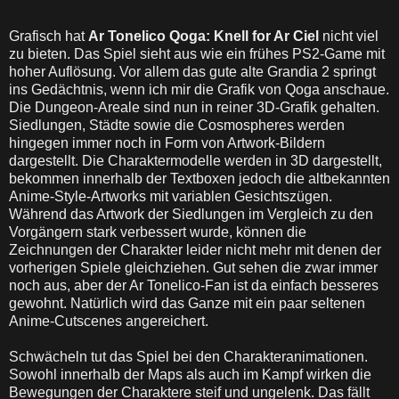
Grafisch hat
Ar Tonelico Qoga: Knell for Ar Ciel
nicht viel
zu bieten. Das Spiel sieht aus wie ein frühes PS2-Game mit
hoher Auflösung. Vor allem das gute alte Grandia 2 springt
ins Gedächtnis, wenn ich mir die Grafik von Qoga anschaue.
Die Dungeon-Areale sind nun in reiner 3D-Grafik gehalten.
Siedlungen, Städte sowie die Cosmospheres werden
hingegen immer noch in Form von Artwork-Bildern
dargestellt. Die Charaktermodelle werden in 3D dargestellt,
bekommen innerhalb der Textboxen jedoch die altbekannten
Anime-Style-Artworks mit variablen Gesichtszügen.
Während das Artwork der Siedlungen im Vergleich zu den
Vorgängern stark verbessert wurde, können die
Zeichnungen der Charakter leider nicht mehr mit denen der
vorherigen Spiele gleichziehen. Gut sehen die zwar immer
noch aus, aber der Ar Tonelico-Fan ist da einfach besseres
gewohnt. Natürlich wird das Ganze mit ein paar seltenen
Anime-Cutscenes angereichert.
Schwächeln tut das Spiel bei den Charakteranimationen.
Sowohl innerhalb der Maps als auch im Kampf wirken die
Bewegungen der Charaktere steif und ungelenk. Das fällt