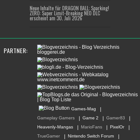
Neue Inhalte für DRAGON BALL: Sparking!
ZERO: Super Limit-Breaking NEO DLC
erscheint am 30. Juli 2026
PARTNER:
Games-Mag
|
Gameplay Gamers
Game 2
Gamer83
|
|
|
Heavenly-Mangas
MarioFans
PixelOr
|
|
|
TrueGamer
Nintendo Switch Forum
|
|