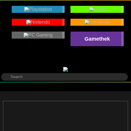
Gamethek