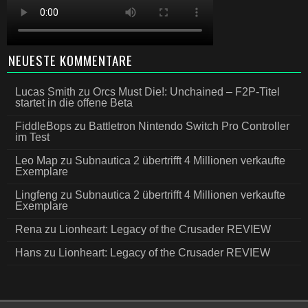
NEUESTE KOMMENTARE
Lucas Smith
zu
Orcs Must Die!: Unchained – F2P-Titel
startet in die offene Beta
FiddleBops
zu
Battletron Nintendo Switch Pro Controller
im Test
Leo Map
zu
Subnautica 2 übertrifft 4 Millionen verkaufte
Exemplare
Lingfeng
zu
Subnautica 2 übertrifft 4 Millionen verkaufte
Exemplare
Rena
zu
Lionheart: Legacy of the Crusader REVIEW
Hans
zu
Lionheart: Legacy of the Crusader REVIEW