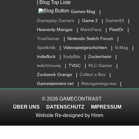
Games-Mag
|
Gameplay Gamers
Game 2
Gamer83
|
|
|
Heavenly-Mangas
MarioFans
PixelOr
|
|
|
TrueGamer
Nintendo Switch Forum
|
|
Spielkritik
Videospielgeschichten
N-Mag
|
|
|
Indieflock
KodyBits
Zockerheim
|
|
|
twitch/noviiq
TVGC
RLC-Gamer
|
|
|
Zockwork Orange
Collect a Box
|
|
Gametainment.net
Retrogamingcrew
|
|
© 2026
GAMECONTRAST
ÜBER UNS
DATENSCHUTZ
IMPRESSUM
Website Re-designed by
Hiren