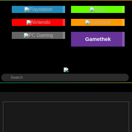
Gamethek