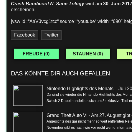
Crash Bandicoot N. Sane Trilogy
wird am
30. Juni 201
erscheinen.
[vsw id=“AaV3vcg1tcc“ source=“youtube“ width=“690″ heig
Facebook
Twitter
FREUDE (
0
)
STAUNEN (
0
)
TR
DAS KÖNNTE DIR AUCH GEFALLEN
Nintendo Highlights des Monats – Juli 2
Da sind sie wieder die Nintendo Highlights des Monat
Switch 2 Dabei handelt es sich um 3 exklusive Titel m
Grand Theft Auto VI - Am 27. August gibt e
Angesichts des gar nicht mehr so weit entfernten Rel
November gibt es nach wie vor recht wenig Informa