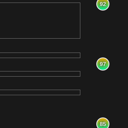
92
97
85