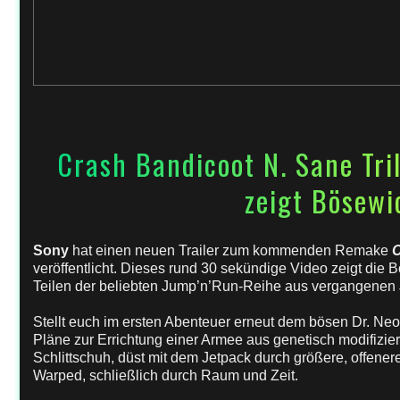
21. Mai 2017
von
Christian
in
News
,
Sony
Crash Bandicoot N. Sane Tri
zeigt Bösewi
Sony
hat einen neuen Trailer zum kommenden Remake
C
veröffentlicht. Dieses rund 30 sekündige Video zeigt die 
Teilen der beliebten Jump’n’Run-Reihe aus vergangenen 
Stellt euch im ersten Abenteuer erneut dem bösen Dr. Neo
Pläne zur Errichtung einer Armee aus genetisch modifizier
Schlittschuh, düst mit dem Jetpack durch größere, offener
Warped, schließlich durch Raum und Zeit.