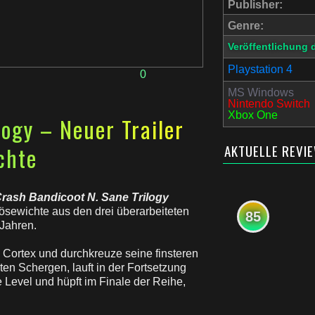
Publisher:
Genre:
Veröffentlichung 
Playstation 4
0
MS Windows
Nintendo Switch
Xbox One
logy – Neuer Trailer
AKTUELLE REVI
chte
rash Bandicoot N. Sane Trilogy
Bösewichte aus den drei überarbeiteten
85
Jahren.
 Cortex und durchkreuze seine finsteren
ten Schergen, lauft in der Fortsetzung
e Level und hüpft im Finale der Reihe,