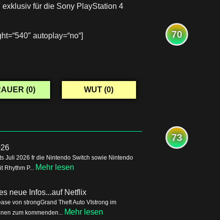
7
exklusiv für die Sony PlayStation 4
70
ht=“540″ autoplay=“no“]
AUER (
0
)
WUT (
0
)
73
026
s Juli 2026 fr die Nintendo Switch sowie Nintendo
Mehr lesen
it Rhythm P...
s neue Infos...auf Netflix
ease von strongGrand Theft Auto VIstrong im
Mehr lesen
tionen zum kommenden...