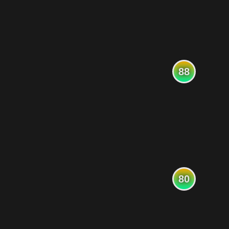
88
80