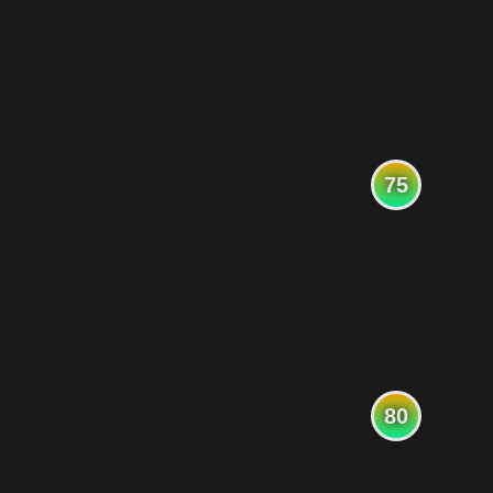
75
80