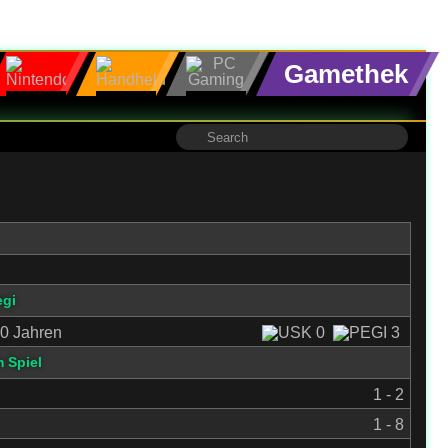
Gamethek
egi
0 Jahren
 Spiel
1 - 2
1 - 8