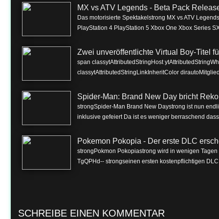
MX vs ATV Legends - Beta Pack Release 
Das motorisierte Spektakelstrong MX vs ATV Legendss
PlayStation 4 PlayStation 5 Xbox One Xbox Series SX
Zwei unveröffentlichte Virtual Boy-Titel 
span classytAttributedStringHost ytAttributedString
classytAttributedStringLinkInheritColor dirautoMitgli
Spider-Man: Brand New Day bricht Reko
strongSpider-Man Brand New Daystrong ist nun endlich
inklusive gefeiert Da ist es weniger berraschend dass 
Pokemon Pokopia - Der erste DLC ersch
strongPokmon Pokopiastrong wird in wenigen Tagen m
TgQPHd-- strongseinen ersten kostenpflichtigen DLC 
SCHREIBE EINEN KOMMENTAR