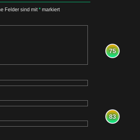
he Felder sind mit
*
markiert
75
83