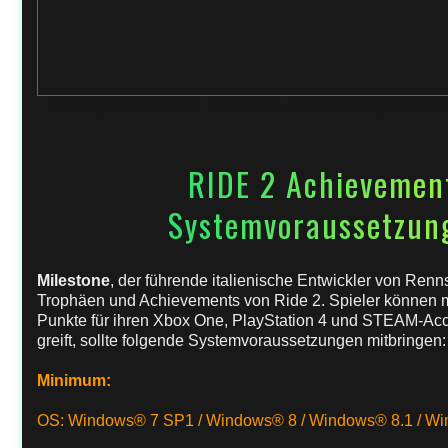
30. September 2016
von
Rena
in
Microsoft
,
News
,
P
RIDE 2 Achievemen
Systemvoraussetzung
Milestone
, der führende italienische Entwickler von Renns
Trophäen und Achievements von Ride 2. Spieler können 
Punkte für ihren Xbox One, PlayStation 4 und STEAM-Ac
greift, sollte folgende Systemvoraussetzungen mitbringen:
Minimum:
OS: Windows® 7 SP1 / Windows® 8 / Windows® 8.1 / W