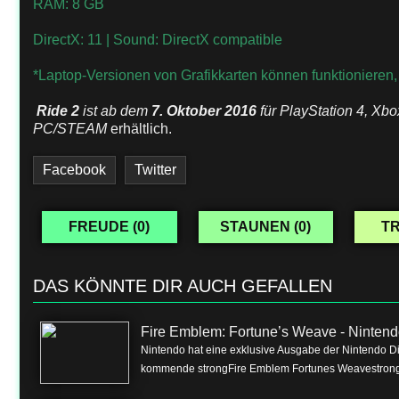
RAM: 8 GB
DirectX: 11 | Sound: DirectX compatible
*Laptop-Versionen von Grafikkarten können funktionieren, we
Ride 2
ist ab dem
7. Oktober 2016
für
PlayStation 4, Xb
PC/STEAM
erhältlich.
Facebook
Twitter
FREUDE (
0
)
STAUNEN (
0
)
TR
DAS KÖNNTE DIR AUCH GEFALLEN
Fire Emblem: Fortune’s Weave - Nintend
Nintendo hat eine exklusive Ausgabe der Nintendo Dire
kommende strongFire Emblem Fortunes Weavestrong f