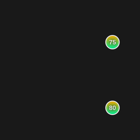
75
80