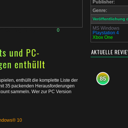
Publisher:
Genre:
Veröffentlichung 
MS Windows
0
C Gaming
,
Sony
Playstation 4
Xbox One
ts und PC-
AKTUELLE REVI
en enthüllt
85
pielen, enthüllt die komplette Liste der
mit 35 packenden Herausforderungen
count sammeln. Wer zur PC Version
indows® 10