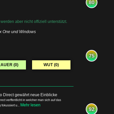
80
rden aber nicht offiziell unterstützt.
ox One und Windows
75
AUER (
0
)
WUT (
0
)
o Direct gewährt neue Einblicke
ct verffentlicht in welcher man sich auf das
Mehr lesen
okussiert u...
92