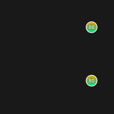
88
80