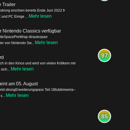
Trailer
trong erschien bereits Ende Juni 2022 fr
Mehr lesen
 und PC Einige ...
für Nintendo Classics verfügbar
WhiteSpacePreWrap dirautospan
Mehr lesen
eder von Nintendo Sw...
97
rd
 in den Kinos und wird von vielen Kritikern mir
Mehr lesen
sich...
eint am 05. August
it strongErweiterungspass Teil 1Blubbmeeria--
Mehr lesen
s...
85