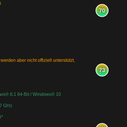
0
70
rden aber nicht offiziell unterstützt.
73
ws® 8.1 64-Bit / Windows® 10
.7 GHz
B*