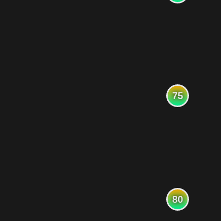
75
80