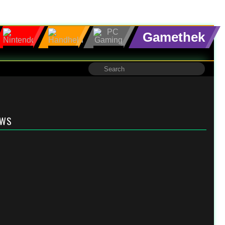
Gamethek
EWS