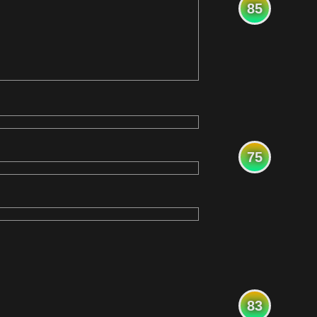
85
75
83