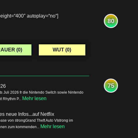
ight=“400″ autoplay=“no“]
80
AUER (
0
)
WUT (
0
)
75
026
s Juli 2026 fr die Nintendo Switch sowie Nintendo
Mehr lesen
it Rhythm P...
s neue Infos...auf Netflix
ease von strongGrand Theft Auto VIstrong im
Mehr lesen
tionen zum kommenden...