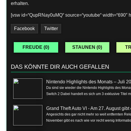
erhalten.
[vsw id=“QupRNay0uMQ“ source=“youtube“ width=“690″ he
Facebook
Twitter
FREUDE (
0
)
STAUNEN (
0
)
TR
DAS KÖNNTE DIR AUCH GEFALLEN
Nintendo Highlights des Monats – Juli 2
Da sind sie wieder die Nintendo Highlights des Monat
Switch 2 Dabei handelt es sich um 3 exklusive Titel m
Grand Theft Auto VI - Am 27. August gibt e
Angesichts des gar nicht mehr so weit entfernten Rel
November gibt es nach wie vor recht wenig Informa