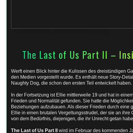
5. Oktober 2019
von
Rena
in
News
,
Sony
The Last of Us Part II – In
Werft einen Blick hinter die Kulissen des dreistündigen 
den Medien vorgestellt wurde. Es enthält neue Story-Deta
Naughty Dog, die schon den ersten Teil entwickelt haben.
In der Fortsetzung ist Ellie mittlerweile 19 und hat in ei
Frieden und Normalität gefunden. Sie hatte die Möglichkeit
Beziehungen aufzubauen. Als dieser Frieden durch eine g
Ellie in einen brutalen Vergeltungsstrudel, der sie an ihre
von dem Bedürfnis, diejenigen, die ihr Unrecht getan habe
The Last of Us Part II
wird im Februar des kommenden Jah