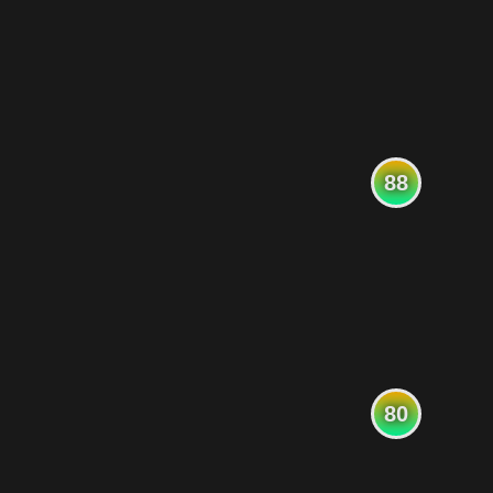
88
80