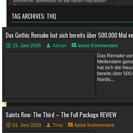
physischer Spielediscs für alle neuen PlayStation-
Spiele ab
TAG ARCHIVES:
THQ
Das Gothic Remake hat sich bereits über 500.000 Mal v
15. Juni 2026
Adrian
keine Kommentare
Das Remake von 
Meilenstein gen
hat sich die Ne
bereits über 500
Nordic...
Saints Row: The Third – The Full Package REVIEW
01. Juni 2019
Timo
keine Kommentare