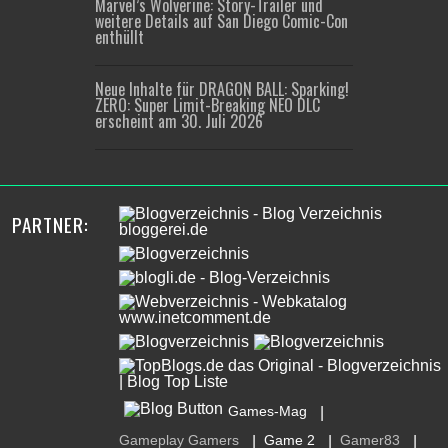
Marvel’s Wolverine: Story-Trailer und
weitere Details auf San Diego Comic-Con
enthüllt
Neue Inhalte für DRAGON BALL: Sparking!
ZERO: Super Limit-Breaking NEO DLC
erscheint am 30. Juli 2026
PARTNER:
Games-Mag
|
Gameplay Gamers
Game 2
Gamer83
|
|
|