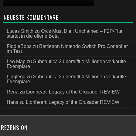
NEUESTE KOMMENTARE
Lucas Smith
zu
Orcs Must Die!: Unchained – F2P-Titel
startet in die offene Beta
FiddleBops
zu
Battletron Nintendo Switch Pro Controller
im Test
Leo Map
zu
Subnautica 2 übertrifft 4 Millionen verkaufte
Exemplare
Lingfeng
zu
Subnautica 2 übertrifft 4 Millionen verkaufte
Exemplare
Rena
zu
Lionheart: Legacy of the Crusader REVIEW
Hans
zu
Lionheart: Legacy of the Crusader REVIEW
REZENSION