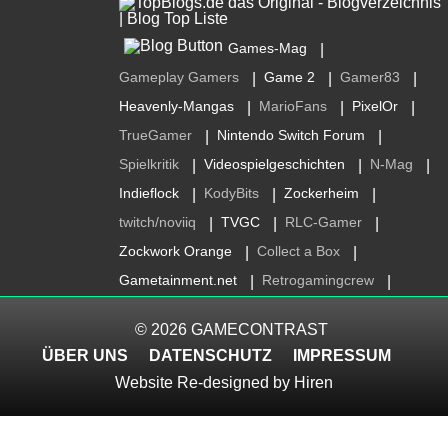
Games-Mag
|
Gameplay Gamers
Game 2
Gamer83
|
|
|
Heavenly-Mangas
MarioFans
PixelOr
|
|
|
TrueGamer
Nintendo Switch Forum
|
|
Spielkritik
Videospielgeschichten
N-Mag
|
|
|
Indieflock
KodyBits
Zockerheim
|
|
|
twitch/noviiq
TVGC
RLC-Gamer
|
|
|
Zockwork Orange
Collect a Box
|
|
Gametainment.net
Retrogamingcrew
|
|
© 2026
GAMECONTRAST
ÜBER UNS
DATENSCHUTZ
IMPRESSUM
Website Re-designed by
Hiren