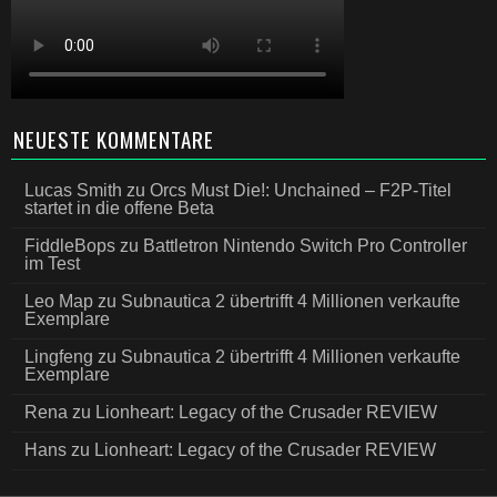
NEUESTE KOMMENTARE
Lucas Smith
zu
Orcs Must Die!: Unchained – F2P-Titel
startet in die offene Beta
FiddleBops
zu
Battletron Nintendo Switch Pro Controller
im Test
Leo Map
zu
Subnautica 2 übertrifft 4 Millionen verkaufte
Exemplare
Lingfeng
zu
Subnautica 2 übertrifft 4 Millionen verkaufte
Exemplare
Rena
zu
Lionheart: Legacy of the Crusader REVIEW
Hans
zu
Lionheart: Legacy of the Crusader REVIEW