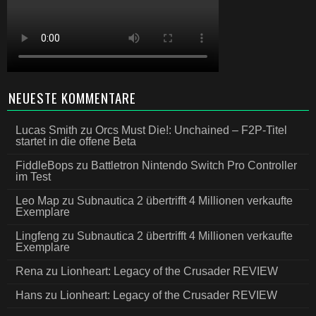
NEUESTE KOMMENTARE
Lucas Smith
zu
Orcs Must Die!: Unchained – F2P-Titel
startet in die offene Beta
FiddleBops
zu
Battletron Nintendo Switch Pro Controller
im Test
Leo Map
zu
Subnautica 2 übertrifft 4 Millionen verkaufte
Exemplare
Lingfeng
zu
Subnautica 2 übertrifft 4 Millionen verkaufte
Exemplare
Rena
zu
Lionheart: Legacy of the Crusader REVIEW
Hans
zu
Lionheart: Legacy of the Crusader REVIEW