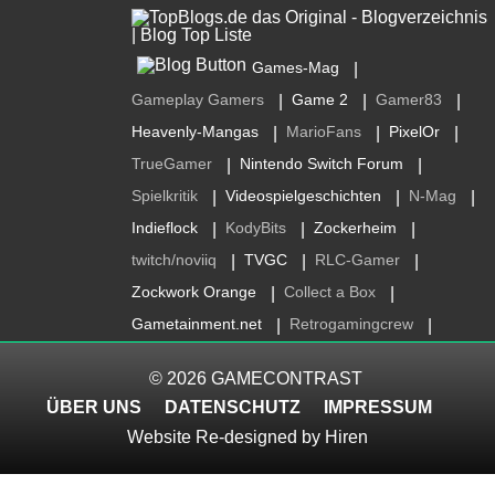
Games-Mag
|
Gameplay Gamers
Game 2
Gamer83
|
|
|
Heavenly-Mangas
MarioFans
PixelOr
|
|
|
TrueGamer
Nintendo Switch Forum
|
|
Spielkritik
Videospielgeschichten
N-Mag
|
|
|
Indieflock
KodyBits
Zockerheim
|
|
|
twitch/noviiq
TVGC
RLC-Gamer
|
|
|
Zockwork Orange
Collect a Box
|
|
Gametainment.net
Retrogamingcrew
|
|
© 2026
GAMECONTRAST
ÜBER UNS
DATENSCHUTZ
IMPRESSUM
Website Re-designed by
Hiren