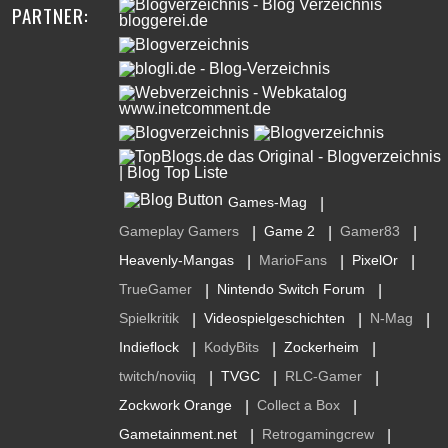
PARTNER:
Games-Mag
|
Gameplay Gamers
Game 2
Gamer83
|
|
|
Heavenly-Mangas
MarioFans
PixelOr
|
|
|
TrueGamer
Nintendo Switch Forum
|
|
Spielkritik
Videospielgeschichten
N-Mag
|
|
|
Indieflock
KodyBits
Zockerheim
|
|
|
twitch/noviiq
TVGC
RLC-Gamer
|
|
|
Zockwork Orange
Collect a Box
|
|
Gametainment.net
Retrogamingcrew
|
|