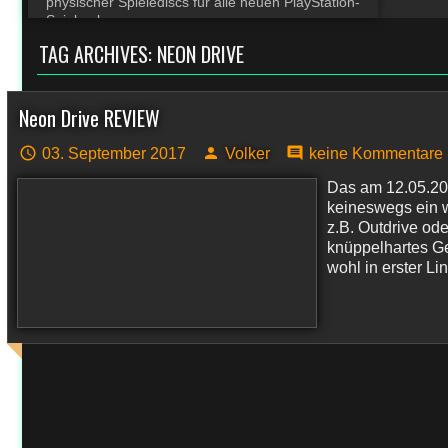
physischer Spielediscs für alle neuen PlayStation-
Spiele ab
TAG ARCHIVES:
NEON DRIVE
Neon Drive REVIEW
03. September 2017
Volker
keine Kommentare
Das am 12.05.201
keineswegs ein 
z.B. Outdrive ode
knüppelhartes Ge
wohl in erster Lin