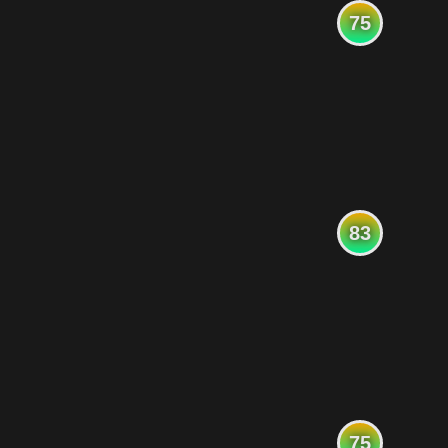
75
83
75