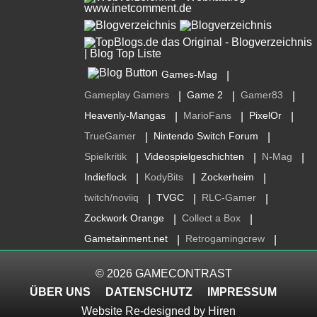
Games-Mag
|
Gameplay Gamers
Game 2
Gamer83
|
|
|
Heavenly-Mangas
MarioFans
PixelOr
|
|
|
TrueGamer
Nintendo Switch Forum
|
|
Spielkritik
Videospielgeschichten
N-Mag
|
|
|
Indieflock
KodyBits
Zockerheim
|
|
|
twitch/noviiq
TVGC
RLC-Gamer
|
|
|
Zockwork Orange
Collect a Box
|
|
Gametainment.net
Retrogamingcrew
|
|
© 2026
GAMECONTRAST
ÜBER UNS
DATENSCHUTZ
IMPRESSUM
Website Re-designed by
Hiren