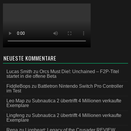
NEUESTE KOMMENTARE
Lucas Smith
zu
Orcs Must Die!: Unchained – F2P-Titel
startet in die offene Beta
FiddleBops
zu
Battletron Nintendo Switch Pro Controller
im Test
Leo Map
zu
Subnautica 2 übertrifft 4 Millionen verkaufte
Exemplare
Lingfeng
zu
Subnautica 2 übertrifft 4 Millionen verkaufte
Exemplare
Rena
zu
Lionheart: Legacy of the Crusader REVIEW