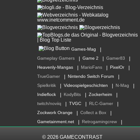
Games-Mag
|
Gameplay Gamers
Game 2
Gamer83
|
|
|
Heavenly-Mangas
MarioFans
PixelOr
|
|
|
TrueGamer
Nintendo Switch Forum
|
|
Spielkritik
Videospielgeschichten
N-Mag
|
|
|
Indieflock
KodyBits
Zockerheim
|
|
|
twitch/noviiq
TVGC
RLC-Gamer
|
|
|
Zockwork Orange
Collect a Box
|
|
Gametainment.net
Retrogamingcrew
|
|
© 2026
GAMECONTRAST