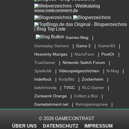
Games-Mag
|
Gameplay Gamers
Game 2
Gamer83
|
|
|
Heavenly-Mangas
MarioFans
PixelOr
|
|
|
TrueGamer
Nintendo Switch Forum
|
|
Spielkritik
Videospielgeschichten
N-Mag
|
|
|
Indieflock
KodyBits
Zockerheim
|
|
|
twitch/noviiq
TVGC
RLC-Gamer
|
|
|
Zockwork Orange
Collect a Box
|
|
Gametainment.net
Retrogamingcrew
|
|
© 2026
GAMECONTRAST
ÜBER UNS
DATENSCHUTZ
IMPRESSUM