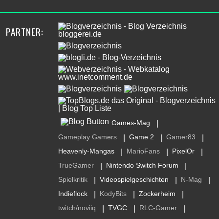
PARTNER:
Games-Mag
|
Gameplay Gamers
Game 2
Gamer83
|
|
|
Heavenly-Mangas
MarioFans
PixelOr
|
|
|
TrueGamer
Nintendo Switch Forum
|
|
Spielkritik
Videospielgeschichten
N-Mag
|
|
|
Indieflock
KodyBits
Zockerheim
|
|
|
twitch/noviiq
TVGC
RLC-Gamer
|
|
|