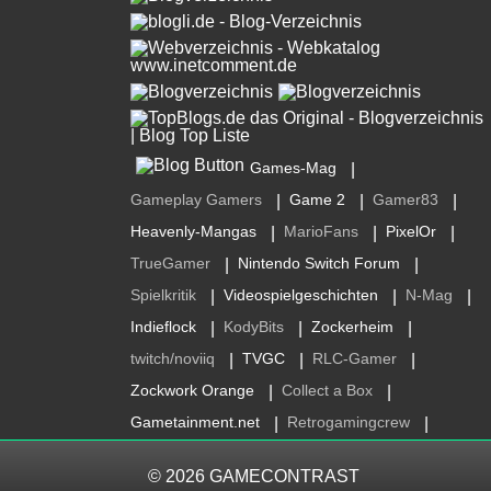
Games-Mag
|
Gameplay Gamers
Game 2
Gamer83
|
|
|
Heavenly-Mangas
MarioFans
PixelOr
|
|
|
TrueGamer
Nintendo Switch Forum
|
|
Spielkritik
Videospielgeschichten
N-Mag
|
|
|
Indieflock
KodyBits
Zockerheim
|
|
|
twitch/noviiq
TVGC
RLC-Gamer
|
|
|
Zockwork Orange
Collect a Box
|
|
Gametainment.net
Retrogamingcrew
|
|
© 2026
GAMECONTRAST