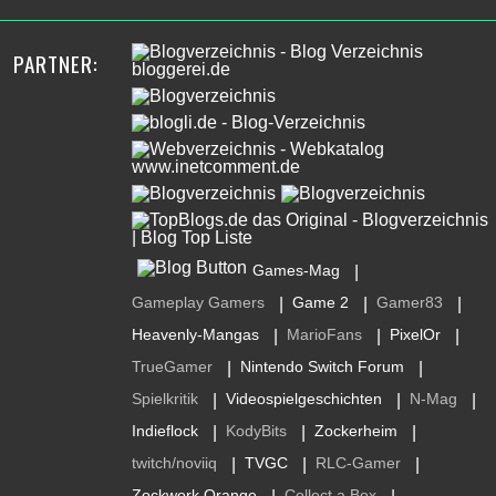
PARTNER:
Games-Mag
|
Gameplay Gamers
Game 2
Gamer83
|
|
|
Heavenly-Mangas
MarioFans
PixelOr
|
|
|
TrueGamer
Nintendo Switch Forum
|
|
Spielkritik
Videospielgeschichten
N-Mag
|
|
|
Indieflock
KodyBits
Zockerheim
|
|
|
twitch/noviiq
TVGC
RLC-Gamer
|
|
|
Zockwork Orange
Collect a Box