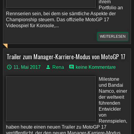
ihrem
Portfolio an
Rennserien sein, bei dem sie sämtliche Aspekte der
Championship steuern. Das offizielle MotoGP 17
Videospiel für Konsole,...
WEITERLESEN
Trailer zum Manager-Karriere-Modus von MotoGP 17
11. Mai 2017
Rena
keine Kommentare
Milestone
und Bandai
Namco, einer
der weltweit
führenden
Entwickler
von
Rennspielen,
haben heute einen neuen Trailer zu MotoGP 17
veröffentlicht, der den neuen Manager-Karriere-Modus