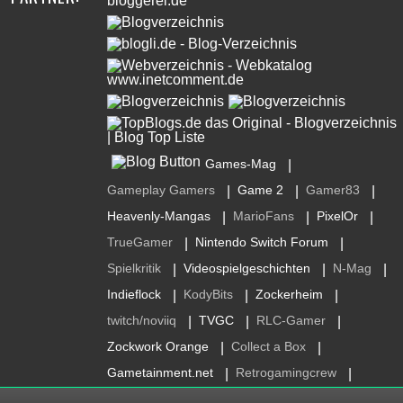
Games-Mag
|
Gameplay Gamers
Game 2
Gamer83
|
|
|
Heavenly-Mangas
MarioFans
PixelOr
|
|
|
TrueGamer
Nintendo Switch Forum
|
|
Spielkritik
Videospielgeschichten
N-Mag
|
|
|
Indieflock
KodyBits
Zockerheim
|
|
|
twitch/noviiq
TVGC
RLC-Gamer
|
|
|
Zockwork Orange
Collect a Box
|
|
Gametainment.net
Retrogamingcrew
|
|