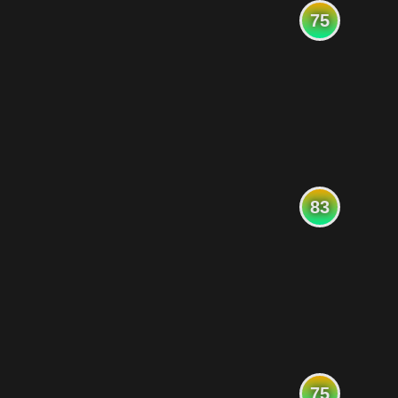
75
83
75