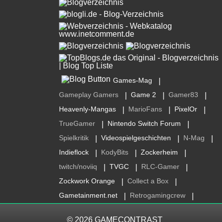
Games-Mag
|
Gameplay Gamers
Game 2
Gamer83
|
|
|
Heavenly-Mangas
MarioFans
PixelOr
|
|
|
TrueGamer
Nintendo Switch Forum
|
|
Spielkritik
Videospielgeschichten
N-Mag
|
|
|
Indieflock
KodyBits
Zockerheim
|
|
|
twitch/noviiq
TVGC
RLC-Gamer
|
|
|
Zockwork Orange
Collect a Box
|
|
Gametainment.net
Retrogamingcrew
|
|
© 2026
GAMECONTRAST