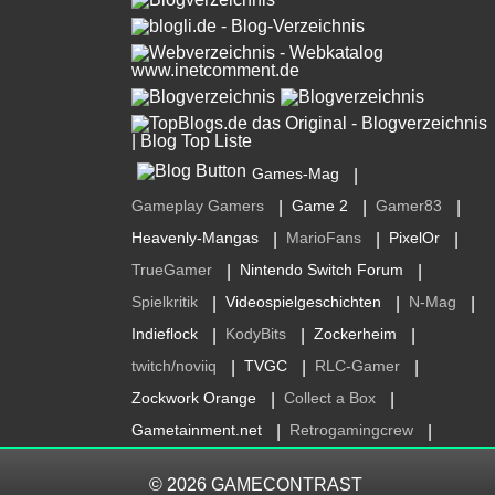
Games-Mag
|
Gameplay Gamers
Game 2
Gamer83
|
|
|
Heavenly-Mangas
MarioFans
PixelOr
|
|
|
TrueGamer
Nintendo Switch Forum
|
|
Spielkritik
Videospielgeschichten
N-Mag
|
|
|
Indieflock
KodyBits
Zockerheim
|
|
|
twitch/noviiq
TVGC
RLC-Gamer
|
|
|
Zockwork Orange
Collect a Box
|
|
Gametainment.net
Retrogamingcrew
|
|
© 2026
GAMECONTRAST