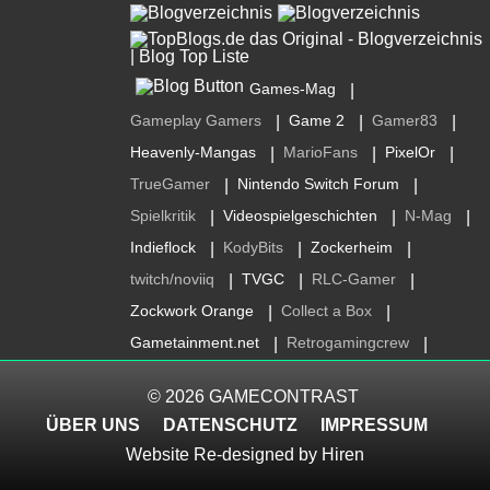
Games-Mag
|
Gameplay Gamers
Game 2
Gamer83
|
|
|
Heavenly-Mangas
MarioFans
PixelOr
|
|
|
TrueGamer
Nintendo Switch Forum
|
|
Spielkritik
Videospielgeschichten
N-Mag
|
|
|
Indieflock
KodyBits
Zockerheim
|
|
|
twitch/noviiq
TVGC
RLC-Gamer
|
|
|
Zockwork Orange
Collect a Box
|
|
Gametainment.net
Retrogamingcrew
|
|
© 2026
GAMECONTRAST
ÜBER UNS
DATENSCHUTZ
IMPRESSUM
Website Re-designed by
Hiren