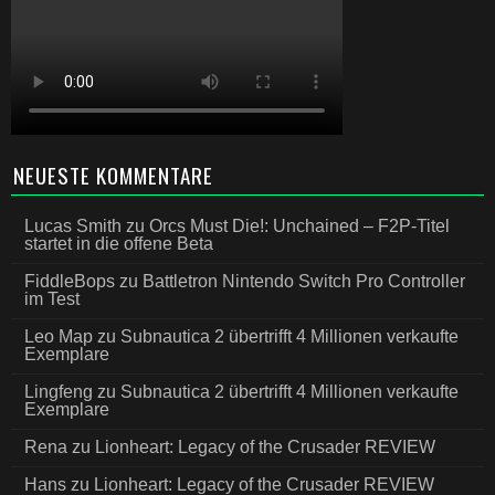
NEUESTE KOMMENTARE
Lucas Smith
zu
Orcs Must Die!: Unchained – F2P-Titel
startet in die offene Beta
FiddleBops
zu
Battletron Nintendo Switch Pro Controller
im Test
Leo Map
zu
Subnautica 2 übertrifft 4 Millionen verkaufte
Exemplare
Lingfeng
zu
Subnautica 2 übertrifft 4 Millionen verkaufte
Exemplare
Rena
zu
Lionheart: Legacy of the Crusader REVIEW
Hans
zu
Lionheart: Legacy of the Crusader REVIEW