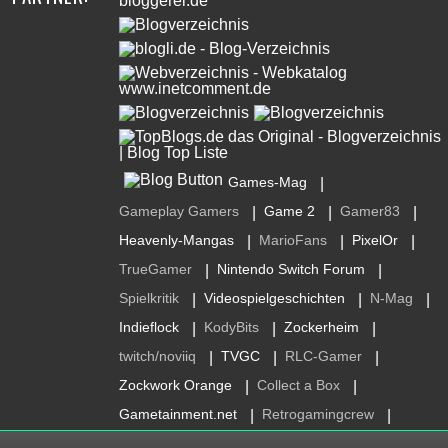
Games-Mag
|
Gameplay Gamers
Game 2
Gamer83
|
|
|
Heavenly-Mangas
MarioFans
PixelOr
|
|
|
TrueGamer
Nintendo Switch Forum
|
|
Spielkritik
Videospielgeschichten
N-Mag
|
|
|
Indieflock
KodyBits
Zockerheim
|
|
|
twitch/noviiq
TVGC
RLC-Gamer
|
|
|
Zockwork Orange
Collect a Box
|
|
Gametainment.net
Retrogamingcrew
|
|