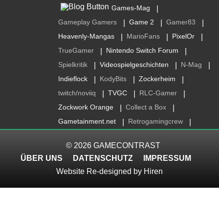
Games-Mag
|
Gameplay Gamers
Game 2
Gamer83
|
|
|
Heavenly-Mangas
MarioFans
PixelOr
|
|
|
TrueGamer
Nintendo Switch Forum
|
|
Spielkritik
Videospielgeschichten
N-Mag
|
|
|
Indieflock
KodyBits
Zockerheim
|
|
|
twitch/noviiq
TVGC
RLC-Gamer
|
|
|
Zockwork Orange
Collect a Box
|
|
Gametainment.net
Retrogamingcrew
|
|
© 2026
GAMECONTRAST
ÜBER UNS
DATENSCHUTZ
IMPRESSUM
Website Re-designed by
Hiren