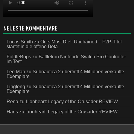
NEUESTE KOMMENTARE
Lucas Smith
zu
Orcs Must Die!: Unchained – F2P-Titel
startet in die offene Beta
FiddleBops
zu
Battletron Nintendo Switch Pro Controller
im Test
Leo Map
zu
Subnautica 2 übertrifft 4 Millionen verkaufte
Exemplare
Lingfeng
zu
Subnautica 2 übertrifft 4 Millionen verkaufte
Exemplare
Rena
zu
Lionheart: Legacy of the Crusader REVIEW
Hans
zu
Lionheart: Legacy of the Crusader REVIEW