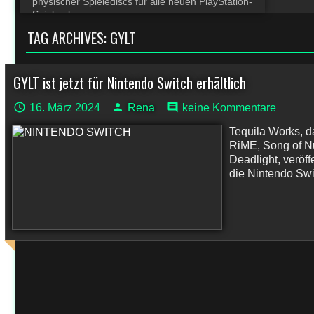
physischer Spielediscs für alle neuen PlayStation-
Spiele ab
TAG ARCHIVES:
GYLT
GYLT ist jetzt für Nintendo Switch erhältlich
16. März 2024
Rena
keine Kommentare
Tequila Works, d
RiME, Song of N
Deadlight, veröff
die Nintendo Swit