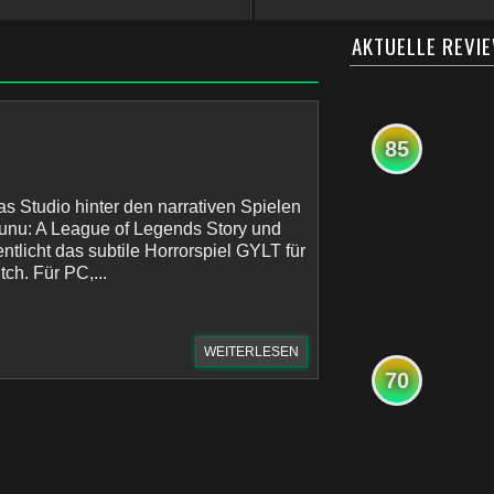
AKTUELLE REVI
85
as Studio hinter den narrativen Spielen
unu: A League of Legends Story und
entlicht das subtile Horrorspiel GYLT für
ch. Für PC,...
WEITERLESEN
70