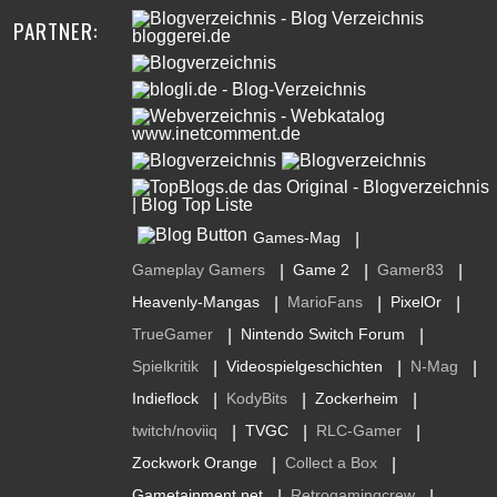
PARTNER:
Games-Mag
|
Gameplay Gamers
Game 2
Gamer83
|
|
|
Heavenly-Mangas
MarioFans
PixelOr
|
|
|
TrueGamer
Nintendo Switch Forum
|
|
Spielkritik
Videospielgeschichten
N-Mag
|
|
|
Indieflock
KodyBits
Zockerheim
|
|
|
twitch/noviiq
TVGC
RLC-Gamer
|
|
|
Zockwork Orange
Collect a Box
|
|
Gametainment.net
Retrogamingcrew
|
|