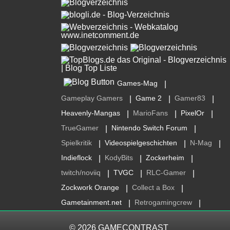
Games-Mag
|
Gameplay Gamers
Game 2
Gamer83
|
|
|
Heavenly-Mangas
MarioFans
PixelOr
|
|
|
TrueGamer
Nintendo Switch Forum
|
|
Spielkritik
Videospielgeschichten
N-Mag
|
|
|
Indieflock
KodyBits
Zockerheim
|
|
|
twitch/noviiq
TVGC
RLC-Gamer
|
|
|
Zockwork Orange
Collect a Box
|
|
Gametainment.net
Retrogamingcrew
|
|
© 2026
GAMECONTRAST