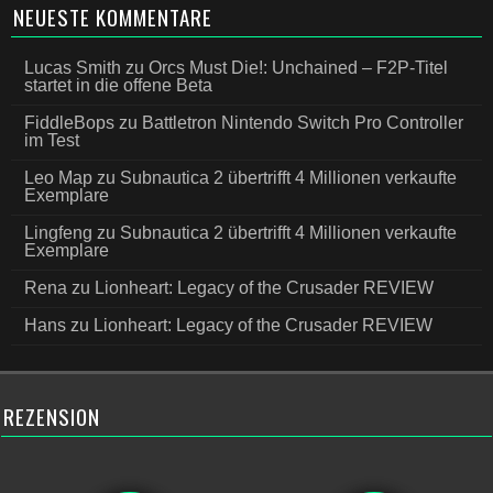
NEUESTE KOMMENTARE
Lucas Smith
zu
Orcs Must Die!: Unchained – F2P-Titel
startet in die offene Beta
FiddleBops
zu
Battletron Nintendo Switch Pro Controller
im Test
Leo Map
zu
Subnautica 2 übertrifft 4 Millionen verkaufte
Exemplare
Lingfeng
zu
Subnautica 2 übertrifft 4 Millionen verkaufte
Exemplare
Rena
zu
Lionheart: Legacy of the Crusader REVIEW
Hans
zu
Lionheart: Legacy of the Crusader REVIEW
REZENSION