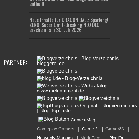
enthüllt
Neue Inhalte für DRAGON BALL: Sparking!
ZERO: Super Limit-Breaking NEO DLC
erscheint am 30. Juli 2026
PARTNER:
Games-Mag
|
Gameplay Gamers
Game 2
Gamer83
|
|
|
Heavenly-Mangas
MarioFans
PixelOr
|
|
|