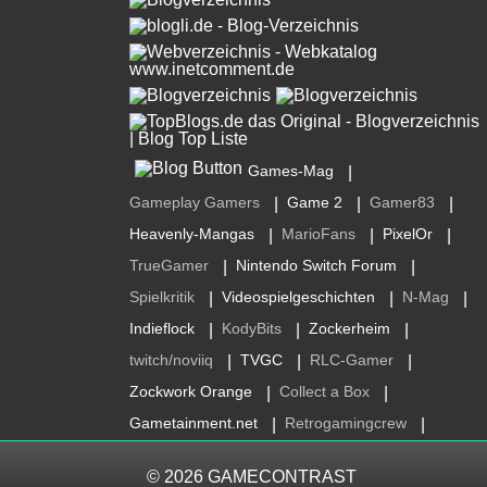
Games-Mag
|
Gameplay Gamers
Game 2
Gamer83
|
|
|
Heavenly-Mangas
MarioFans
PixelOr
|
|
|
TrueGamer
Nintendo Switch Forum
|
|
Spielkritik
Videospielgeschichten
N-Mag
|
|
|
Indieflock
KodyBits
Zockerheim
|
|
|
twitch/noviiq
TVGC
RLC-Gamer
|
|
|
Zockwork Orange
Collect a Box
|
|
Gametainment.net
Retrogamingcrew
|
|
© 2026
GAMECONTRAST