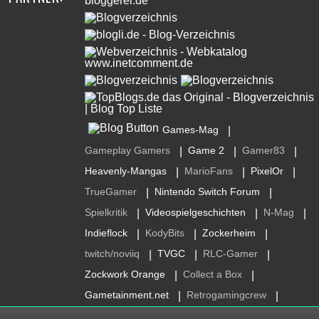
Games-Mag
|
Gameplay Gamers
Game 2
Gamer83
|
|
|
Heavenly-Mangas
MarioFans
PixelOr
|
|
|
TrueGamer
Nintendo Switch Forum
|
|
Spielkritik
Videospielgeschichten
N-Mag
|
|
|
Indieflock
KodyBits
Zockerheim
|
|
|
twitch/noviiq
TVGC
RLC-Gamer
|
|
|
Zockwork Orange
Collect a Box
|
|
Gametainment.net
Retrogamingcrew
|
|